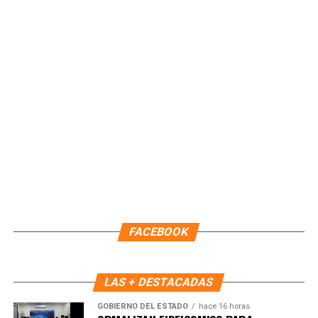
Paty Peralta, por 44 días naturales, efectiva a partir de las
22:00 horas del 09 de agosto. Durante este periodo,
continuará como Encargada de Despacho la primera
regidora, Landy Guadalupe Canché Pantoja, garantizando la
continuidad administrativa del Ayuntamiento.
Fuente: 5to Poder Agencia de Noticias
FACEBOOK
LAS + DESTACADAS
GOBIERNO DEL ESTADO
hace 16 horas