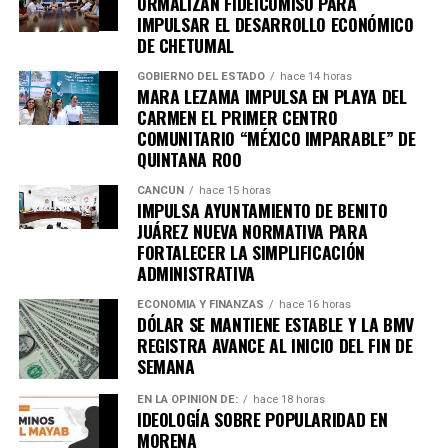
ORMALIZAN FIDEICOMISO PARA
IMPULSAR EL DESARROLLO ECONÓMICO
DE CHETUMAL
GOBIERNO DEL ESTADO
hace 14 horas
MARA LEZAMA IMPULSA EN PLAYA DEL
Recibe las noticias al instante
CARMEN EL PRIMER CENTRO
COMUNITARIO “MÉXICO IMPARABLE” DE
Únete al canal oficial de WhatsApp de
QUINTANA ROO
Quinto Poder
y recibe las noticias más
importantes de Quintana Roo directamente
CANCÚN
hace 15 horas
IMPULSA AYUNTAMIENTO DE BENITO
en tu teléfono.
JUÁREZ NUEVA NORMATIVA PARA
FORTALECER LA SIMPLIFICACIÓN
Unirme al canal de WhatsApp
ADMINISTRATIVA
ECONOMÍA Y FINANZAS
hace 16 horas
DÓLAR SE MANTIENE ESTABLE Y LA BMV
REGISTRA AVANCE AL INICIO DEL FIN DE
SEMANA
EN LA OPINIÓN DE:
hace 18 horas
IDEOLOGÍA SOBRE POPULARIDAD EN
MORENA