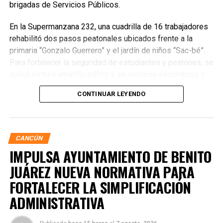
brigadas de Servicios Públicos.
En la Supermanzana 232, una cuadrilla de 16 trabajadores
rehabilitó dos pasos peatonales ubicados frente a la
primaria “Gonzalo Guerrero” y el jardín de niños “Sac-bé”.
Para fortalecer la seguridad de estudiantes y peatones, se
aplicó pintura amarillo tráfico y se retiraron escombros y
residuos vegetales acumulados en la zona. Estas
CONTINUAR LEYENDO
acciones buscan garantizar entornos escolares más
seguros y funcionales.
CANCÚN
IMPULSA AYUNTAMIENTO DE BENITO
JUÁREZ NUEVA NORMATIVA PARA
FORTALECER LA SIMPLIFICACIÓN
ADMINISTRATIVA