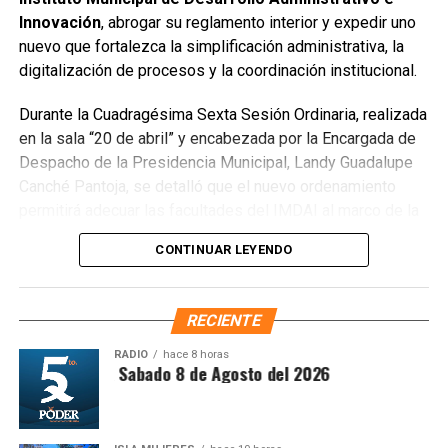
Innovación
, abrogar su reglamento interior y expedir uno
que el saneamiento concluirá en dos días.
nuevo que fortalezca la simplificación administrativa, la
Finalmente, las Unidades Verdes de SIRESOL Cancún
digitalización de procesos y la coordinación institucional.
reforzarán la vigilancia para evitar que el área vuelva a
Durante la Cuadragésima Sexta Sesión Ordinaria, realizada
convertirse en punto de disposición ilegal de basura. El
en la sala “20 de abril” y encabezada por la Encargada de
Ayuntamiento exhortó a la ciudadanía a reportar estas
Despacho de la Presidencia Municipal, Landy Guadalupe
prácticas y sumarse al esfuerzo colectivo para mantener
Canché Pantoja, se detalló que el nuevo ordenamiento
un Cancún limpio y con prosperidad compartida.
permitirá adecuar las facultades del IMDAI al marco de la
Fuente: 5to Poder Agencia de Noticias
Ley Nacional para Eliminar Trámites Burocráticos
,
CONTINUAR LEYENDO
mediante la instauración de la Autoridad Municipal de
Simplificación y Digitalización. Con ello, se busca agilizar
trámites, reducir cargas administrativas y mejorar la
RECIENTE
atención ciudadana.
RADIO
hace 8 horas
ntesis Matutina Sabado 8 de Agosto del 2026