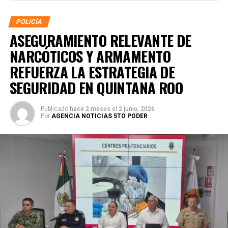
POLICÍA
ASEGURAMIENTO RELEVANTE DE
NARCÓTICOS Y ARMAMENTO
REFUERZA LA ESTRATEGIA DE
SEGURIDAD EN QUINTANA ROO
Publicado
hace 2 meses
el
2 junio, 2026
Por
AGENCIA NOTICIAS 5TO PODER
La coordinación tecnológica del C5 y el despliegue
operativo en campo permitieron la recuperación de
105
vehículos
relacionados con reportes de robo o probables
hechos delictivos. Además, se realizaron
24 mil 622
revisiones preventivas
a personas y unidades
vehiculares, reforzando la vigilancia en zonas estratégicas
y puntos de alta movilidad.