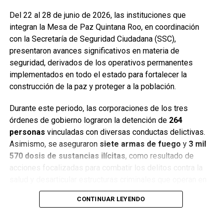
Del 22 al 28 de junio de 2026, las instituciones que
integran la Mesa de Paz Quintana Roo, en coordinación
con la Secretaría de Seguridad Ciudadana (SSC),
presentaron avances significativos en materia de
seguridad, derivados de los operativos permanentes
implementados en todo el estado para fortalecer la
construcción de la paz y proteger a la población.
Durante este periodo, las corporaciones de los tres
órdenes de gobierno lograron la detención de
264
personas
vinculadas con diversas conductas delictivas.
Asimismo, se aseguraron
siete armas de fuego
y
3 mil
570 dosis de sustancias ilícitas
, como resultado de
acciones focalizadas para combatir los delitos contra la
salud y desarticular estructuras criminales que operan en
distintos municipios.
CONTINUAR LEYENDO