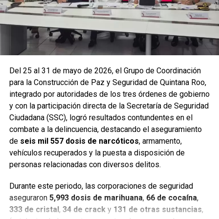
Del 25 al 31 de mayo de 2026, el Grupo de Coordinación
para la Construcción de Paz y Seguridad de Quintana Roo,
integrado por autoridades de los tres órdenes de gobierno
y con la participación directa de la Secretaría de Seguridad
Ciudadana (SSC), logró resultados contundentes en el
combate a la delincuencia, destacando el aseguramiento
de
seis mil 557 dosis de narcóticos
, armamento,
Entre las acciones destacadas se encuentran detenciones
vehículos recuperados y la puesta a disposición de
relevantes en
Benito Juárez, Lázaro Cárdenas y Tulum
,
personas relacionadas con diversos delitos.
donde autoridades federales y estatales aseguraron
narcóticos, vehículos y cumplimentaron órdenes de
Durante este periodo, las corporaciones de seguridad
aprehensión contra personas presuntamente vinculadas
aseguraron
5,993 dosis de marihuana
,
66 de cocaína
,
con delitos de alto impacto.
333 de cristal
,
34 de crack
y
131 de otras sustancias
,