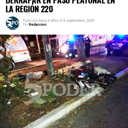
LA REGIÓN 220
Publicado
hace 6 años
el
5 septiembre, 2020
Por
Redaccion