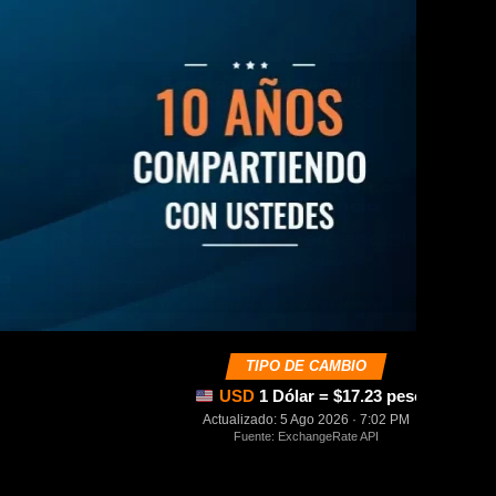
TIPO DE CAMBIO
USD
1 Dólar = $17.23 pesos mexica
Actualizado: 5 Ago 2026 · 7:02 PM
Fuente: ExchangeRate API