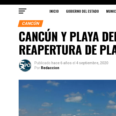
INICIO
GOBIERNO DEL ESTADO
MUNIC
CANCÚN
CANCÚN Y PLAYA DE
REAPERTURA DE PL
Publicado
hace 6 años
el
4 septiembre, 2020
Por
Redaccion