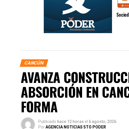
Socied
Síntesis Matutina Jueves 6 de
Agosto del 2026
CANCÚN
AVANZA CONSTRUCCI
ABSORCIÓN EN CANC
FORMA
Publicado
hace 12 horas
el
6 agosto, 2026
Por
AGENCIA NOTICIAS 5TO PODER