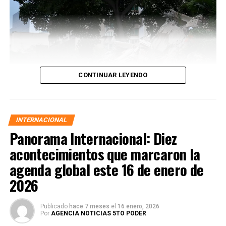
CONTINUAR LEYENDO
INTERNACIONAL
Panorama Internacional: Diez
acontecimientos que marcaron la
agenda global este 16 de enero de
2026
Las autoridades activaron protocolos de emergencia,
Publicado
hace 7 meses
el
16 enero, 2026
desplegaron equipos de búsqueda y rescate y ordenaron
Por
AGENCIA NOTICIAS 5TO PODER
cortes preventivos de gas y electricidad en zonas