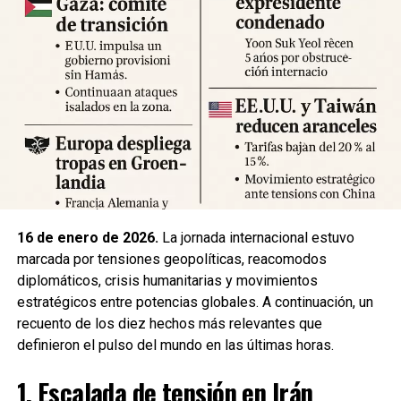
Expertos advierten sobre la posibilidad de réplicas
significativas y llaman a mantener la calma y preparar
suministros básicos. Las autoridades locales han
habilitado centros de atención para damnificados y piden a
la ciudadanía priorizar la seguridad y la cooperación con
los equipos de respuesta.
Fuente: 5to Poder Agencia de Noticias
16 de enero de 2026.
La jornada internacional estuvo
marcada por tensiones geopolíticas, reacomodos
diplomáticos, crisis humanitarias y movimientos
estratégicos entre potencias globales. A continuación, un
recuento de los diez hechos más relevantes que
definieron el pulso del mundo en las últimas horas.
1. Escalada de tensión en Irán