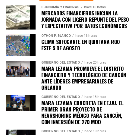
considerado uno de los más amplios de la última década.
ECONOMÍA Y FINANZAS
hace 16 horas
MERCADOS FINANCIEROS INICIAN LA
6. Inundaciones dejan más de cien
JORNADA CON LIGERO REPUNTE DEL PESO
Y EXPECTATIVA POR DATOS ECONÓMICOS
muertos en el sur de África
OTHON P. BLANCO
hace 16 horas
CLIMA SOFOCANTE EN QUINTANA ROO
Lluvias torrenciales provocaron
inundaciones severas
ESTE 5 DE AGOSTO
en Mozambique, Sudáfrica y Zimbabue, dejando más de
100 fallecidos y miles de viviendas destruidas. Equipos
GOBIERNO DEL ESTADO
hace 20 horas
de rescate continúan trabajando en zonas incomunicadas.
MARA LEZAMA PROMUEVE EL DISTRITO
FINANCIERO Y TECNOLÓGICO DE CANCÚN
7. Uganda vive jornada violenta tras
ANTE LÍDERES EMPRESARIALES DE
ORLANDO
arresto de Bobi Wine
GOBIERNO DEL ESTADO
hace 18 horas
MARA LEZAMA CONCRETA EN EE.UU. EL
Al menos siete personas murieron en enfrentamientos
PRIMER GRAN PROYECTO DE
entre manifestantes y fuerzas de seguridad luego de la
NEARSHORING MÉDICO PARA CANCÚN,
detención del líder opositor
Bobi Wine
, trasladado en
CON INVERSIÓN DE 270 MDD
helicóptero a un destino no revelado. Organizaciones
GOBIERNO DEL ESTADO
hace 19 horas
internacionales expresaron preocupación por el clima