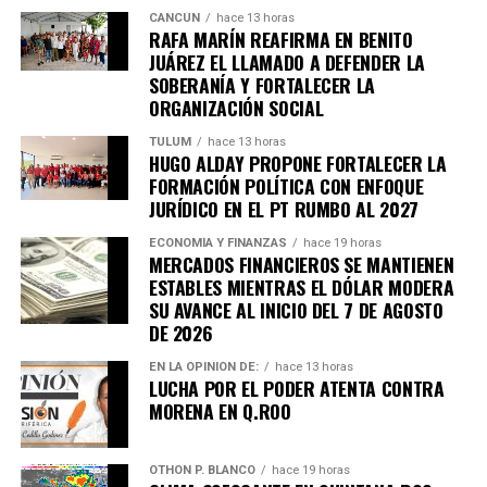
en tu teléfono.
CANCÚN
hace 13 horas
RAFA MARÍN REAFIRMA EN BENITO
JUÁREZ EL LLAMADO A DEFENDER LA
Unirme al canal de WhatsApp
SOBERANÍA Y FORTALECER LA
ORGANIZACIÓN SOCIAL
TULUM
hace 13 horas
HUGO ALDAY PROPONE FORTALECER LA
FORMACIÓN POLÍTICA CON ENFOQUE
JURÍDICO EN EL PT RUMBO AL 2027
ECONOMÍA Y FINANZAS
hace 19 horas
MERCADOS FINANCIEROS SE MANTIENEN
ESTABLES MIENTRAS EL DÓLAR MODERA
SU AVANCE AL INICIO DEL 7 DE AGOSTO
DE 2026
EN LA OPINIÓN DE:
hace 13 horas
LUCHA POR EL PODER ATENTA CONTRA
MORENA EN Q.ROO
OTHON P. BLANCO
hace 19 horas