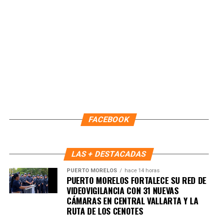
Fuente: 5to Poder Agencia de Noticias
FACEBOOK
LAS + DESTACADAS
Recibe las noticias al instante
PUERTO MORELOS
hace 14 horas
PUERTO MORELOS FORTALECE SU RED DE
VIDEOVIGILANCIA CON 31 NUEVAS
Únete al canal oficial de WhatsApp de
CÁMARAS EN CENTRAL VALLARTA Y LA
Quinto Poder
y recibe las noticias más
RUTA DE LOS CENOTES
importantes de Quintana Roo directamente