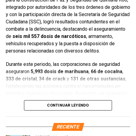
integrado por autoridades de los tres órdenes de gobierno
y con la participación directa de la Secretaría de Seguridad
Ciudadana (SSC), logró resultados contundentes en el
combate a la delincuencia, destacando el aseguramiento
de
seis mil 557 dosis de narcóticos
, armamento,
Entre las acciones destacadas se encuentran detenciones
vehículos recuperados y la puesta a disposición de
relevantes en
Benito Juárez, Lázaro Cárdenas y Tulum
,
personas relacionadas con diversos delitos.
donde autoridades federales y estatales aseguraron
narcóticos, vehículos y cumplimentaron órdenes de
Durante este periodo, las corporaciones de seguridad
aprehensión contra personas presuntamente vinculadas
aseguraron
5,993 dosis de marihuana
,
66 de cocaína
,
con delitos de alto impacto.
333 de cristal
,
34 de crack
y
131 de otras sustancias
,
fortaleciendo las acciones contra el narcomenudeo en
Con estos resultados, la Mesa de Paz Quintana Roo y la
distintos municipios del estado. Asimismo, se incautaron
SSC reiteran su compromiso de mantener operativos
seis armas cortas
, una réplica,
cuatro armas blancas
,
constantes, fortalecer la coordinación interinstitucional y
CONTINUAR LEYENDO
siete cargadores y
130 cartuchos
, lo que representa un
garantizar condiciones de seguridad, paz y bienestar para
golpe significativo a estructuras delictivas.
las y los quintanarroenses.
RECIENTE
Gracias a la coordinación tecnológica del C5 y al trabajo
Fuente: 5to Poder Agencia de Noticias
operativo en campo, se recuperaron
68 vehículos
, entre