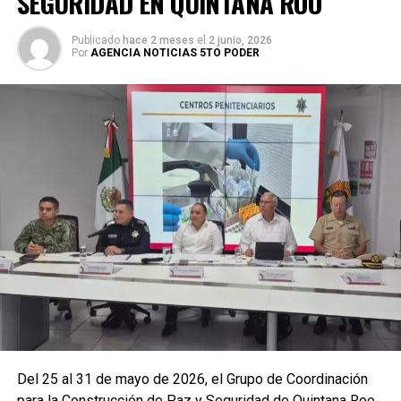
SEGURIDAD EN QUINTANA ROO
Publicado
hace 2 meses
el
2 junio, 2026
Por
AGENCIA NOTICIAS 5TO PODER
La coordinación tecnológica del C5 y el despliegue
operativo en campo permitieron la recuperación de
105
vehículos
relacionados con reportes de robo o probables
hechos delictivos. Además, se realizaron
24 mil 622
revisiones preventivas
a personas y unidades
vehiculares, reforzando la vigilancia en zonas estratégicas
y puntos de alta movilidad.
Del 25 al 31 de mayo de 2026, el Grupo de Coordinación
para la Construcción de Paz y Seguridad de Quintana Roo,