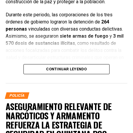
construcción de la paz y proteger a la población.
Durante este periodo, las corporaciones de los tres
órdenes de gobierno lograron la detención de
264
personas
vinculadas con diversas conductas delictivas.
Asimismo, se aseguraron
siete armas de fuego
y
3 mil
570 dosis de sustancias ilícitas
, como resultado de
acciones focalizadas para combatir los delitos contra la
salud y desarticular estructuras criminales que operan en
distintos municipios.
CONTINUAR LEYENDO
POLICÍA
ASEGURAMIENTO RELEVANTE DE
NARCÓTICOS Y ARMAMENTO
REFUERZA LA ESTRATEGIA DE