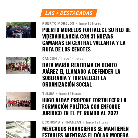
importantes de Quintana Roo directamente
LAS + DESTACADAS
en tu teléfono.
PUERTO MORELOS
hace 15 horas
PUERTO MORELOS FORTALECE SU RED DE
Unirme al canal de WhatsApp
VIDEOVIGILANCIA CON 31 NUEVAS
CÁMARAS EN CENTRAL VALLARTA Y LA
RUTA DE LOS CENOTES
CANCÚN
hace 14 horas
RAFA MARÍN REAFIRMA EN BENITO
JUÁREZ EL LLAMADO A DEFENDER LA
SOBERANÍA Y FORTALECER LA
ORGANIZACIÓN SOCIAL
TULUM
hace 14 horas
HUGO ALDAY PROPONE FORTALECER LA
FORMACIÓN POLÍTICA CON ENFOQUE
JURÍDICO EN EL PT RUMBO AL 2027
ECONOMÍA Y FINANZAS
hace 19 horas
MERCADOS FINANCIEROS SE MANTIENEN
ESTABLES MIENTRAS EL DÓLAR MODERA