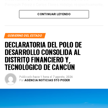
Parroquín Pérez y Carlos Flores Hidalgo, respectivamente,
concretaron la firma del convenio con Banco Bancrea, S.A.,
CONTINUAR LEYENDO
que permitirá operar el fideicomiso y garantizar certeza
institucional en el desarrollo del PODECOBI Chetumal.
GOBIERNO DEL ESTADO
DECLARATORIA DEL POLO DE
DESARROLLO CONSOLIDA AL
DISTRITO FINANCIERO Y
TECNOLÓGICO DE CANCÚN
Publicado
hace 1 hora
el
7 agosto, 2026
Por
AGENCIA NOTICIAS 5TO PODER
Este paso forma parte del Nuevo Acuerdo por el Bienestar
y Desarrollo de Quintana Roo, impulsado por la