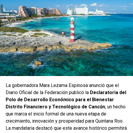
gobernadora Mara Lezama Espinosa, quien ha colocado la
justicia social, la generación de empleos y la creación de
oportunidades como ejes para transformar la vida de las y
los quintanarroenses. La coordinación entre SEDE,
SEFIPLAN y AGEPRO permitió cumplir los requisitos
jurídicos, administrativos y documentales necesarios para
constituir el fideicomiso, fortaleciendo la viabilidad del
proyecto.
La gobernadora Mara Lezama Espinosa anunció que el
Diario Oficial de la Federación publicó la
Declaratoria del
Polo de Desarrollo Económico para el Bienestar
Distrito Financiero y Tecnológico de Cancún
, un hecho
que marca el inicio formal de una nueva etapa de
crecimiento, innovación y prosperidad para Quintana Roo.
La mandataria destacó que este avance histórico permitirá