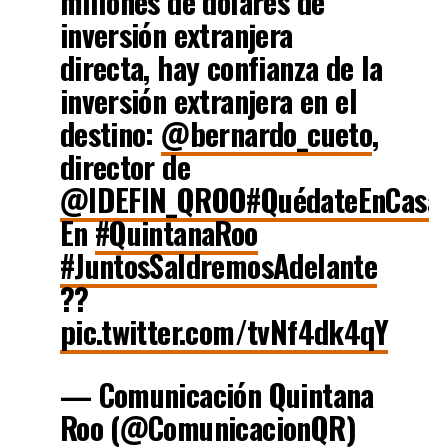
millones de dólares de
inversión extranjera
directa, hay confianza de la
inversión extranjera en el
destino:
@bernardo_cueto
,
director de
@IDEFIN_QROO
#QuédateEnCasa
En
#QuintanaRoo
#JuntosSaldremosAdelante
??
pic.twitter.com/tvNf4dk4qY
— Comunicación Quintana
Roo (@ComunicacionQR)