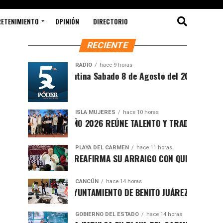
RETENIMIENTO
OPINIÓN
DIRECTORIO
RECIENTE
RADIO
hace 9 horas
Síntesis Matutina Sabado 8 de Agosto del 2026
ISLA MUJERES
hace 10 horas
CEVICHE ISLEÑO 2026 REÚNE TALENTO Y TRADICIÓN EN ISLA M
PLAYA DEL CARMEN
hace 11 horas
RAFA MARÍN REAFIRMA SU ARRAIGO CON QUINTANA ROO Y LL
CANCÚN
hace 14 horas
FORTALECE AYUNTAMIENTO DE BENITO JUÁREZ ACCIONES INTE
GOBIERNO DEL ESTADO
hace 14 horas