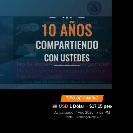
TIPO DE CAMBIO
USD
1 Dólar = $17.15 pesos mexica
Actualizado: 7 Ago 2026 · 7:02 PM
Fuente: ExchangeRate API