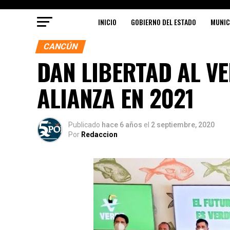
INICIO
GOBIERNO DEL ESTADO
MUNIC
CANCÚN
DAN LIBERTAD AL VE
ALIANZA EN 2021
Publicado
hace 6 años
el
2 septiembre, 2020
Por
Redaccion