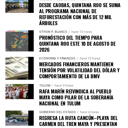
DESDE CAOBAS, QUINTANA ROO SE SUMA
AL PROGRAMA NACIONAL DE
REFORESTACIÓN CON MÁS DE 12 MIL
ÁRBOLES
Recibe las noticias al instante
OTHON P. BLANCO
hace 15 horas
PRONÓSTICO DEL TIEMPO PARA
QUINTANA ROO ESTE 10 DE AGOSTO DE
Únete al canal oficial de WhatsApp de
2026
Quinto Poder
y recibe las noticias más
importantes de Quintana Roo directamente
ECONOMÍA Y FINANZAS
hace 15 horas
MERCADOS FINANCIEROS MANTIENEN
en tu teléfono.
TENSIÓN POR VOLATILIDAD DEL DÓLAR Y
COMPORTAMIENTO DE LA BMV
Unirme al canal de WhatsApp
TULUM
hace 3 horas
RAFA MARÍN REIVINDICA AL PUEBLO
MAYA COMO PILAR DE LA SOBERANÍA
NACIONAL EN TULUM
GOBIERNO DEL ESTADO
hace 6 horas
REGRESA LA RUTA CANCÚN–PLAYA DEL
CARMEN DEL TREN MAYA Y PRESENTAN