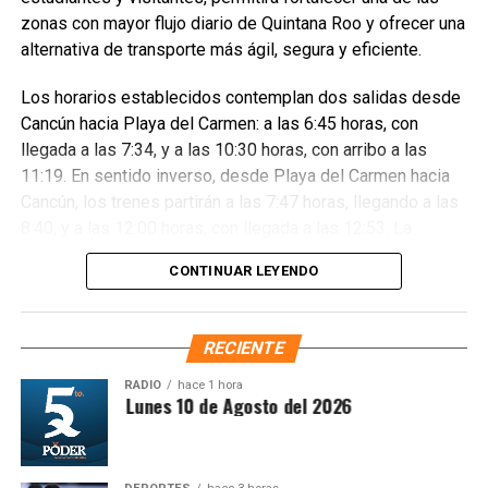
nacional desde San Nicolás de los Ranchos, Puebla,
zonas con mayor flujo diario de Quintana Roo y ofrecer una
donde firmó el Decreto que establece la Jornada Nacional
alternativa de transporte más ágil, segura y eficiente.
de Reforestación y tomó juramento a los Defensores del
Medio Ambiente, en el marco del Día Internacional de los
Los horarios establecidos contemplan dos salidas desde
Pueblos Indígenas.
Cancún hacia Playa del Carmen: a las 6:45 horas, con
llegada a las 7:34, y a las 10:30 horas, con arribo a las
11:19. En sentido inverso, desde Playa del Carmen hacia
Cancún, los trenes partirán a las 7:47 horas, llegando a las
8:40, y a las 12:00 horas, con llegada a las 12:53. La
información sobre disponibilidad y reservaciones estará
CONTINUAR LEYENDO
disponible vía telefónica y en los portales oficiales del
Tren Maya.
RECIENTE
RADIO
hace 1 hora
ntesis Matutina Lunes 10 de Agosto del 2026
Previo al enlace, la Gobernadora tomó juramento a los
defensores ambientales en Caobas y reconoció a las