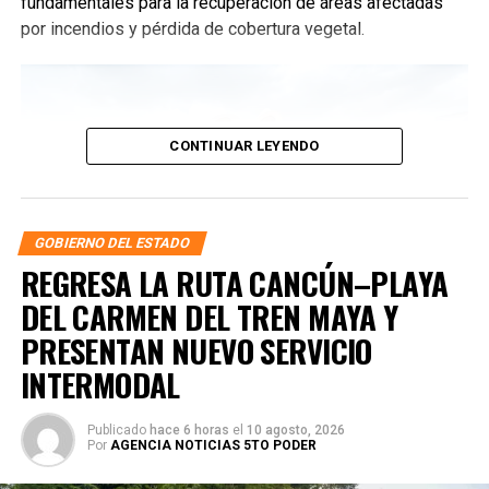
fundamentales para la recuperación de áreas afectadas
por incendios y pérdida de cobertura vegetal.
CONTINUAR LEYENDO
GOBIERNO DEL ESTADO
REGRESA LA RUTA CANCÚN–PLAYA
DEL CARMEN DEL TREN MAYA Y
PRESENTAN NUEVO SERVICIO
INTERMODAL
En todo el territorio estatal se sembrarán más de 12 mil
árboles con el acompañamiento de dependencias
federales y estatales como SADER, SEMARNAT,
Publicado
hace 6 horas
el
10 agosto, 2026
Por
AGENCIA NOTICIAS 5TO PODER
CONAGUA, CONANP, CONAFOR y Sembrando Vida. En su
mensaje, Mara Lezama destacó que esta estrategia