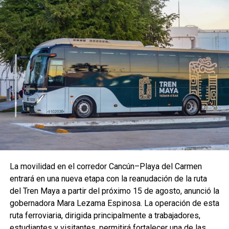
nacional coloca a la naturaleza en el centro del bienestar y
reafirma el compromiso de Quintana Roo con la protección
ambiental. “Hoy sembramos árboles, pero en realidad
estamos sembrando el futuro de México”, expresó
durante el enlace.
La movilidad en el corredor Cancún–Playa del Carmen
entrará en una nueva etapa con la reanudación de la ruta
del Tren Maya a partir del próximo 15 de agosto, anunció la
gobernadora Mara Lezama Espinosa. La operación de esta
ruta ferroviaria, dirigida principalmente a trabajadores,
La Presidenta Claudia Sheinbaum encabezó la ceremonia
estudiantes y visitantes, permitirá fortalecer una de las