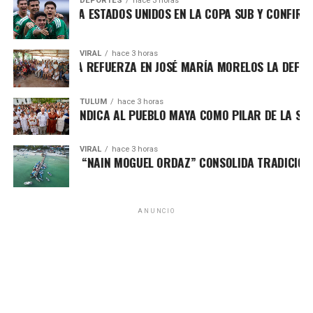
DEPORTES
hace 3 horas
O DERROTA A ESTADOS UNIDOS EN LA COPA SUB Y CONFIRMA S
comunidades mayas y ejidatarias que han preservado los
territorios forestales por generaciones. Acompañada por
autoridades civiles y militares, subrayó que la protección
VIRAL
hace 3 horas
ATY PERALTA REFUERZA EN JOSÉ MARÍA MORELOS LA DEFENSA 
ambiental también es una prioridad económica y social
para una entidad cuya actividad turística depende de sus
recursos naturales.
TULUM
hace 3 horas
MARÍN REIVINDICA AL PUEBLO MAYA COMO PILAR DE LA SOBER
Fuente: 5to Poder Agencia de Noticias
VIRAL
hace 3 horas
O DE PESCA “NAIN MOGUEL ORDAZ” CONSOLIDA TRADICIÓN EN
ANUNCIO