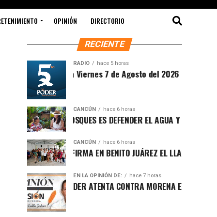
RETENIMIENTO
OPINIÓN
DIRECTORIO
RECIENTE
RADIO
hace 5 horas
ntesis Matutina Viernes 7 de Agosto del 2026
CANCÚN
hace 6 horas
ROTEGER LOS BOSQUES ES DEFENDER EL AGUA Y EL FUTURO DE M
CANCÚN
hace 6 horas
AFA MARÍN REAFIRMA EN BENITO JUÁREZ EL LLAMADO A DEFEND
EN LA OPINIÓN DE:
hace 7 horas
UCHA POR EL PODER ATENTA CONTRA MORENA EN Q.ROO