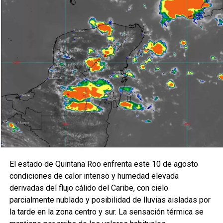
Los especialistas coinciden en que los mercados
seguirán atentos a anuncios económicos internacionales y
al comportamiento del dólar, que continúa siendo el
principal factor de presión para los inversionistas
mexicanos.
Fuente: 5to Poder Agencia de Noticias
Recibe las noticias al instante
Únete al canal oficial de WhatsApp de
Quinto Poder
y recibe las noticias más
El estado de Quintana Roo enfrenta este 10 de agosto
importantes de Quintana Roo directamente
condiciones de calor intenso y humedad elevada
en tu teléfono.
derivadas del flujo cálido del Caribe, con cielo
parcialmente nublado y posibilidad de lluvias aisladas por
Unirme al canal de WhatsApp
la tarde en la zona centro y sur. La sensación térmica se