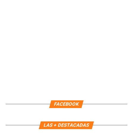
en tu teléfono.
Unirme al canal de WhatsApp
FACEBOOK
LAS + DESTACADAS