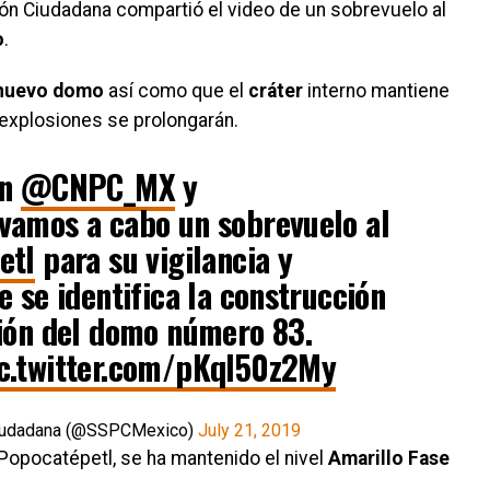
M
ón Ciudadana compartió el video de un sobrevuelo al
o
.
nuevo domo
así como que el
cráter
interno mantiene
 explosiones se prolongarán.
on
@CNPC_MX
y
vamos a cabo un sobrevuelo al
etl
para su vigilancia y
e se identifica la construcción
ción del domo número 83.
c.twitter.com/pKqI50z2My
 Ciudadana (@SSPCMexico)
July 21, 2019
Popocatépetl, se ha mantenido el nivel
Amarillo Fase