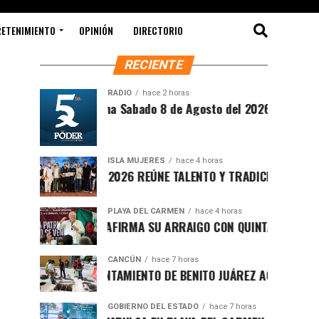
RETENIMIENTO
OPINIÓN
DIRECTORIO
RECIENTE
RADIO
hace 2 horas
íntesis Matutina Sabado 8 de Agosto del 2026
ISLA MUJERES
hace 4 horas
EVICHE ISLEÑO 2026 REÚNE TALENTO Y TRADICIÓN EN ISLA MUJ
PLAYA DEL CARMEN
hace 4 horas
AFA MARÍN REAFIRMA SU ARRAIGO CON QUINTANA ROO Y LLAM
CANCÚN
hace 7 horas
ORTALECE AYUNTAMIENTO DE BENITO JUÁREZ ACCIONES INTEGR
GOBIERNO DEL ESTADO
hace 7 horas