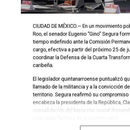
CIUDAD DE MÉXICO.— En un movimiento políti
Roo, el senador Eugenio “Gino” Segura form
tiempo indefinido ante la Comisión Permane
cargo, efectiva a partir del próximo 25 de j
coordinar la Defensa de la Cuarta Transform
caribeña.
El legislador quintanarroense puntualizó q
llamado de la militancia y a la convicción 
territorio. Segura reafirmó su compromiso 
encabeza la presidenta de la República, C
consolidación del bienestar social deman
junto a las familias de su estado natal.