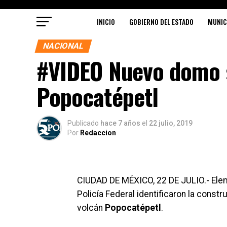
INICIO
GOBIERNO DEL ESTADO
MUNIC
NACIONAL
#VIDEO Nuevo domo s
Popocatépetl
Publicado
hace 7 años
el
22 julio, 2019
Por
Redaccion
CIUDAD DE MÉXICO, 22 DE JULIO.- Elem
Policía Federal identificaron la const
volcán
Popocatépetl
.