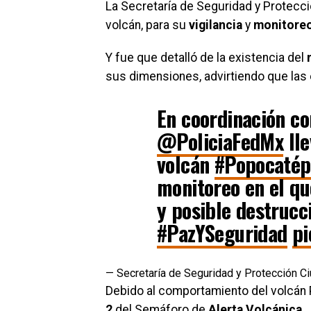
La Secretaría de Seguridad y Protecci
volcán, para su
vigilancia
y
monitore
Y fue que detalló de la existencia del
sus dimensiones, advirtiendo que las
En coordinación c
@PoliciaFedMx
lle
volcán
#Popocatép
monitoreo en el qu
y posible destruc
#PazYSeguridad
pi
— Secretaría de Seguridad y Protección
Debido al comportamiento del volcán 
2
del Semáforo de
Alerta Volcánica
.