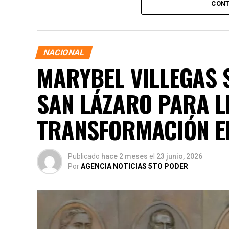
CONT
NACIONAL
MARYBEL VILLEGAS S
SAN LÁZARO PARA L
TRANSFORMACIÓN E
Publicado
hace 2 meses
el
23 junio, 2026
Por
AGENCIA NOTICIAS 5TO PODER