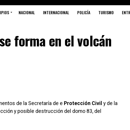
IPIOS
NACIONAL
INTERNACIONAL
POLICÍA
TURISMO
ENT
e forma en el volcán
S
C
R
entos de la Secretaría de e
Protección Civil
y de la
rucción y posible destrucción del domo 83, del
F