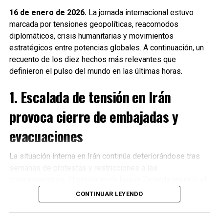
16 de enero de 2026.
La jornada internacional estuvo
marcada por tensiones geopolíticas, reacomodos
diplomáticos, crisis humanitarias y movimientos
estratégicos entre potencias globales. A continuación, un
recuento de los diez hechos más relevantes que
definieron el pulso del mundo en las últimas horas.
1. Escalada de tensión en Irán
provoca cierre de embajadas y
evacuaciones
La situación interna en Irán continúa deteriorándose tras
semanas de protestas y restricciones a las
Recibe las noticias al instante
comunicaciones. El gobierno de Nueva Zelanda anunció el
cierre de su embajada en Teherán
y la evacuación
CONTINUAR LEYENDO
Únete al canal oficial de WhatsApp de
inmediata de su personal diplomático ante el incremento
Quinto Poder
y recibe las noticias más
de riesgos para la seguridad. Diversos países