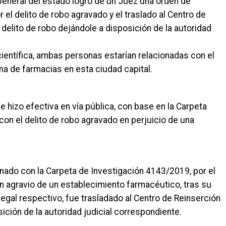
General del estado logró de un Juez una orden de
 el delito de robo agravado y el traslado al Centro de
l delito de robo dejándole a disposición de la autoridad
científica, ambas personas estarían relacionadas con el
na de farmacias en esta ciudad capital.
e hizo efectiva en vía pública, con base en la Carpeta
con el delito de robo agravado en perjuicio de una
onado con la Carpeta de Investigación 4143/2019, por el
en agravio de un establecimiento farmacéutico, tras su
 legal respectivo, fue trasladado al Centro de Reinserción
ición de la autoridad judicial correspondiente.