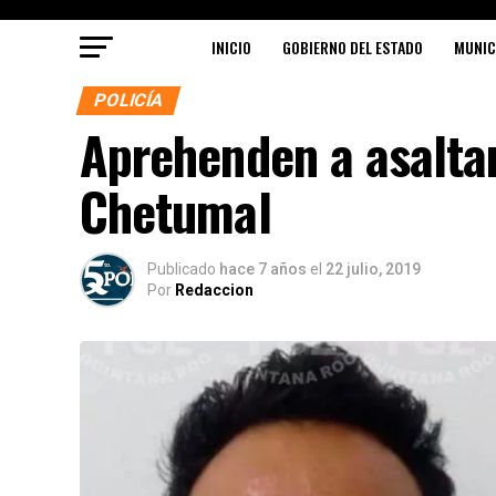
INICIO
GOBIERNO DEL ESTADO
MUNIC
POLICÍA
Aprehenden a asalta
Chetumal
Publicado
hace 7 años
el
22 julio, 2019
Por
Redaccion