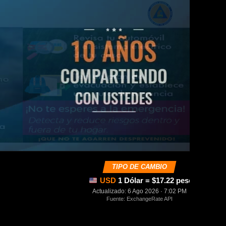
TIPO DE CAMBIO
USD
1 Dólar = $17.22 pesos mexica
Actualizado: 6 Ago 2026 · 7:02 PM
Fuente: ExchangeRate API