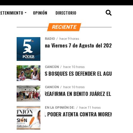
RETENIMIENTO
OPINIÓN
DIRECTORIO
RECIENTE
RADIO
hace 9 horas
Sintesis Matutina Viernes 7 de Agosto del 2026
CANCÚN
hace 10 horas
PROTEGER LOS BOSQUES ES DEFENDER EL AGUA Y EL FUTURO D
CANCÚN
hace 10 horas
RAFA MARÍN REAFIRMA EN BENITO JUÁREZ EL LLAMADO A DEF
EN LA OPINIÓN DE:
hace 11 horas
LUCHA POR EL PODER ATENTA CONTRA MORENA EN Q.ROO