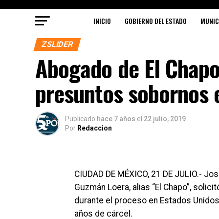
INICIO
GOBIERNO DEL ESTADO
MUNIC
ZSLIDER
Abogado de El Chapo
presuntos sobornos 
Publicado
hace 7 años
el
22 julio, 2019
Por
Redaccion
CIUDAD DE MÉXICO, 21 DE JULIO.- Jos
Guzmán Loera, alias “El Chapo”, solicit
durante el proceso en Estados Unidos
años de cárcel.