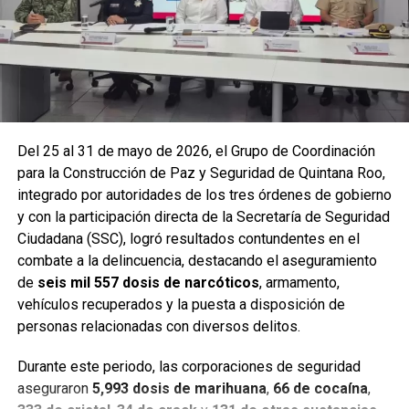
y puntos de alta movilidad.
Del 25 al 31 de mayo de 2026, el Grupo de Coordinación
para la Construcción de Paz y Seguridad de Quintana Roo,
integrado por autoridades de los tres órdenes de gobierno
y con la participación directa de la Secretaría de Seguridad
Ciudadana (SSC), logró resultados contundentes en el
combate a la delincuencia, destacando el aseguramiento
de
seis mil 557 dosis de narcóticos
, armamento,
Entre las acciones destacadas se encuentran detenciones
vehículos recuperados y la puesta a disposición de
relevantes en
Benito Juárez, Lázaro Cárdenas y Tulum
,
personas relacionadas con diversos delitos.
donde autoridades federales y estatales aseguraron
narcóticos, vehículos y cumplimentaron órdenes de
Durante este periodo, las corporaciones de seguridad
aprehensión contra personas presuntamente vinculadas
aseguraron
5,993 dosis de marihuana
,
66 de cocaína
,
con delitos de alto impacto.