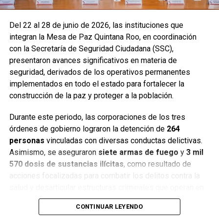
Del 22 al 28 de junio de 2026, las instituciones que
integran la Mesa de Paz Quintana Roo, en coordinación
con la Secretaría de Seguridad Ciudadana (SSC),
presentaron avances significativos en materia de
seguridad, derivados de los operativos permanentes
implementados en todo el estado para fortalecer la
construcción de la paz y proteger a la población.
Durante este periodo, las corporaciones de los tres
órdenes de gobierno lograron la detención de
264
personas
vinculadas con diversas conductas delictivas.
Asimismo, se aseguraron
siete armas de fuego
y
3 mil
570 dosis de sustancias ilícitas
, como resultado de
acciones focalizadas para combatir los delitos contra la
salud y desarticular estructuras criminales que operan en
distintos municipios.
CONTINUAR LEYENDO