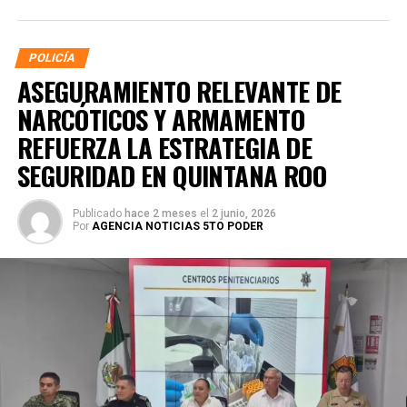
POLICÍA
ASEGURAMIENTO RELEVANTE DE
NARCÓTICOS Y ARMAMENTO
REFUERZA LA ESTRATEGIA DE
SEGURIDAD EN QUINTANA ROO
Publicado
hace 2 meses
el
2 junio, 2026
Por
AGENCIA NOTICIAS 5TO PODER
La coordinación tecnológica del C5 y el despliegue
operativo en campo permitieron la recuperación de
105
vehículos
relacionados con reportes de robo o probables
hechos delictivos. Además, se realizaron
24 mil 622
revisiones preventivas
a personas y unidades
vehiculares, reforzando la vigilancia en zonas estratégicas