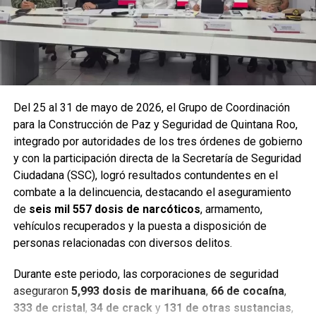
Del 25 al 31 de mayo de 2026, el Grupo de Coordinación
para la Construcción de Paz y Seguridad de Quintana Roo,
integrado por autoridades de los tres órdenes de gobierno
y con la participación directa de la Secretaría de Seguridad
Ciudadana (SSC), logró resultados contundentes en el
combate a la delincuencia, destacando el aseguramiento
de
seis mil 557 dosis de narcóticos
, armamento,
Entre las acciones destacadas se encuentran detenciones
vehículos recuperados y la puesta a disposición de
relevantes en
Benito Juárez, Lázaro Cárdenas y Tulum
,
personas relacionadas con diversos delitos.
donde autoridades federales y estatales aseguraron
narcóticos, vehículos y cumplimentaron órdenes de
Durante este periodo, las corporaciones de seguridad
aprehensión contra personas presuntamente vinculadas
aseguraron
5,993 dosis de marihuana
,
66 de cocaína
,
con delitos de alto impacto.
333 de cristal
,
34 de crack
y
131 de otras sustancias
,