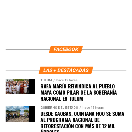
Recibe las noticias al instante
Únete al canal oficial de WhatsApp de
FACEBOOK
Quinto Poder
y recibe las noticias más
importantes de Quintana Roo directamente
en tu teléfono.
LAS + DESTACADAS
TULUM
hace 12 horas
Unirme al canal de WhatsApp
RAFA MARÍN REIVINDICA AL PUEBLO
MAYA COMO PILAR DE LA SOBERANÍA
NACIONAL EN TULUM
GOBIERNO DEL ESTADO
hace 15 horas
DESDE CAOBAS, QUINTANA ROO SE SUMA
AL PROGRAMA NACIONAL DE
REFORESTACIÓN CON MÁS DE 12 MIL
ÁRBOLES