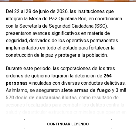
Del 22 al 28 de junio de 2026, las instituciones que
integran la Mesa de Paz Quintana Roo, en coordinación
con la Secretaría de Seguridad Ciudadana (SSC),
presentaron avances significativos en materia de
seguridad, derivados de los operativos permanentes
implementados en todo el estado para fortalecer la
construcción de la paz y proteger a la población.
Durante este periodo, las corporaciones de los tres
órdenes de gobierno lograron la detención de
264
personas
vinculadas con diversas conductas delictivas.
Asimismo, se aseguraron
siete armas de fuego
y
3 mil
570 dosis de sustancias ilícitas
, como resultado de
acciones focalizadas para combatir los delitos contra la
salud y desarticular estructuras criminales que operan en
distintos municipios.
CONTINUAR LEYENDO