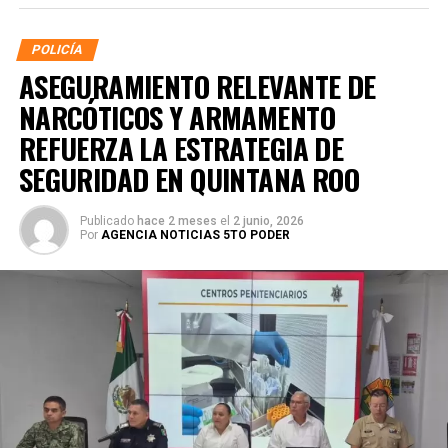
POLICÍA
ASEGURAMIENTO RELEVANTE DE
NARCÓTICOS Y ARMAMENTO
REFUERZA LA ESTRATEGIA DE
SEGURIDAD EN QUINTANA ROO
Publicado
hace 2 meses
el
2 junio, 2026
Por
AGENCIA NOTICIAS 5TO PODER
La coordinación tecnológica del C5 y el despliegue
operativo en campo permitieron la recuperación de
105
vehículos
relacionados con reportes de robo o probables
hechos delictivos. Además, se realizaron
24 mil 622
revisiones preventivas
a personas y unidades
vehiculares, reforzando la vigilancia en zonas estratégicas
y puntos de alta movilidad.