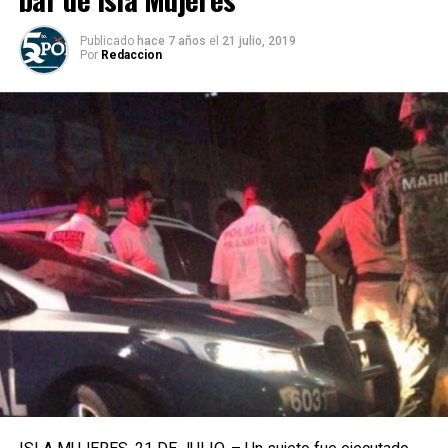
Publicado
hace 7 años
el
21 julio, 2019
Por
Redaccion