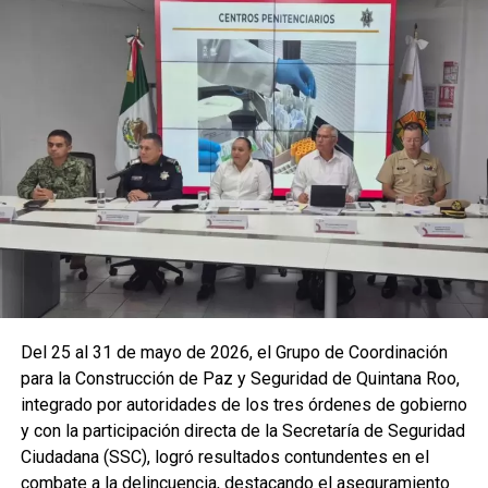
La coordinación tecnológica del C5 y el despliegue
operativo en campo permitieron la recuperación de
105
vehículos
relacionados con reportes de robo o probables
hechos delictivos. Además, se realizaron
24 mil 622
revisiones preventivas
a personas y unidades
vehiculares, reforzando la vigilancia en zonas estratégicas
y puntos de alta movilidad.
Del 25 al 31 de mayo de 2026, el Grupo de Coordinación
para la Construcción de Paz y Seguridad de Quintana Roo,
integrado por autoridades de los tres órdenes de gobierno
y con la participación directa de la Secretaría de Seguridad
Ciudadana (SSC), logró resultados contundentes en el
combate a la delincuencia, destacando el aseguramiento