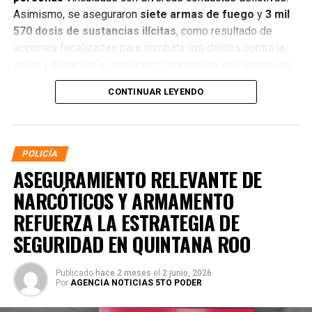
Asimismo, se aseguraron
siete armas de fuego
y
3 mil
570 dosis de sustancias ilícitas
, como resultado de
acciones focalizadas para combatir los delitos contra la
salud y desarticular estructuras criminales que operan en
distintos municipios.
CONTINUAR LEYENDO
POLICÍA
ASEGURAMIENTO RELEVANTE DE
NARCÓTICOS Y ARMAMENTO
REFUERZA LA ESTRATEGIA DE
SEGURIDAD EN QUINTANA ROO
Publicado
hace 2 meses
el
2 junio, 2026
Por
AGENCIA NOTICIAS 5TO PODER