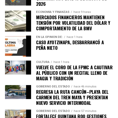
Unirme al canal de WhatsApp
2026
ECONOMÍA Y FINANZAS
hace 9 horas
MERCADOS FINANCIEROS MANTIENEN
TENSIÓN POR VOLATILIDAD DEL DÓLAR Y
COMPORTAMIENTO DE LA BMV
EN LA OPINIÓN DE:
hace 1 hora
CASO AYOTZINAPA, DESBARRANCÓ A
PEÑA NIETO
CULTURA
hace 1 hora
VUELVE EL CORO DE LA FPMC A CAUTIVAR
AL PÚBLICO CON UN RECITAL LLENO DE
MAGIA Y TRADICIÓN
GOBIERNO DEL ESTADO
hace 46 minutos
REGRESA LA RUTA CANCÚN–PLAYA DEL
CARMEN DEL TREN MAYA Y PRESENTAN
NUEVO SERVICIO INTERMODAL
GOBIERNO DEL ESTADO
hace 57 minutos
FORTALECE QUINTANA ROO GESTIONES