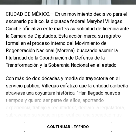
CIUDAD DE MÉXICO.— En un movimiento decisivo para el
escenario político, la diputada federal Marybel Villegas
Canché oficializó este martes su solicitud de licencia ante
la Cámara de Diputados. Esta acción marca su registro
formal en el proceso interno del Movimiento de
Regeneración Nacional (Morena), buscando asumir la
titularidad de la Coordinación de Defensa de la
Transformación y la Soberanía Nacional en el estado.
Con más de dos décadas y media de trayectoria en el
servicio público, Villegas enfatizó que la entidad caribeña
atraviesa una coyuntura histórica. “Han llegado nuevos
Recibe las noticias al instante
tiempos y quiero ser parte de ellos, aportando
experiencia, trabajo y resultados”, declaró la legisladora,
Únete al canal oficial de WhatsApp de
subrayando su vocación por edificar una sociedad más
Quinto Poder
y recibe las noticias más
justa, unida y equitativa.
importantes de Quintana Roo directamente
CONTINUAR LEYENDO
en tu teléfono.
El perfil de Villegas destaca por su labor previa en el