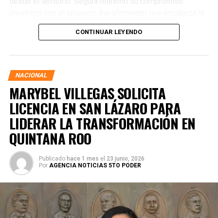
desde el territorio. Segura reafirmó su compromiso
irrestricto con el proyecto transformador que encabeza la
presidenta de la República, Claudia Sheinbaum Pardo,
CONTINUAR LEYENDO
asegurando que la consolidación del bienestar social
demanda un despliegue operativo de tiempo completo
junto a las familias de su estado natal.
NACIONAL
MARYBEL VILLEGAS SOLICITA
LICENCIA EN SAN LÁZARO PARA
LIDERAR LA TRANSFORMACIÓN EN
QUINTANA ROO
Publicado
hace 1 mes
el
23 junio, 2026
Por
AGENCIA NOTICIAS 5TO PODER
Durante su encargo en la Cámara Alta, Gino Segura centró