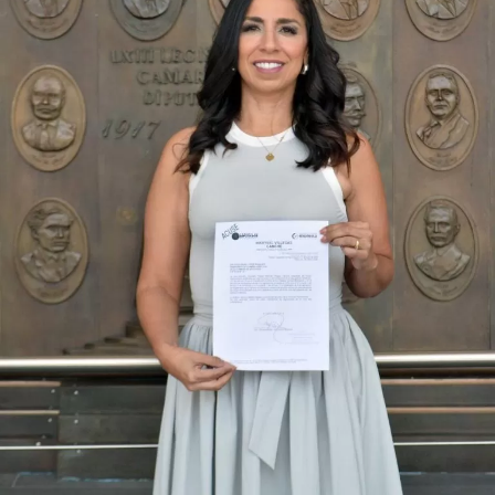
su agenda legislativa en iniciativas orientadas a
robustecer el desarrollo económico, la sustentabilidad
turística y la equidad social. Sin embargo, enfatizó que la
coyuntura actual exige priorizar la organización comunitaria
para asegurar la continuidad del proyecto político en la
región sureste del país.
Con esta determinación, el senador abre una etapa
decisiva en su trayectoria pública, apostando por una
estrategia de cercanía ciudadana. Su retorno a Quintana
Roo busca garantizar la cohesión de las estructuras de
izquierda de cara a los próximos retos políticos. El relevo
institucional se procesará conforme a los tiempos legales
establecidos, manteniendo la continuidad de la
representación parlamentaria del estado.
Fuente: 5to Poder Agencia de Noticias