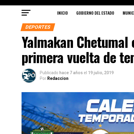
INICIO
GOBIERNO DEL ESTADO
MUNIC
DEPORTES
Yalmakan Chetumal e
primera vuelta de t
Publicado
hace 7 años
el
19 julio, 2019
Por
Redaccion