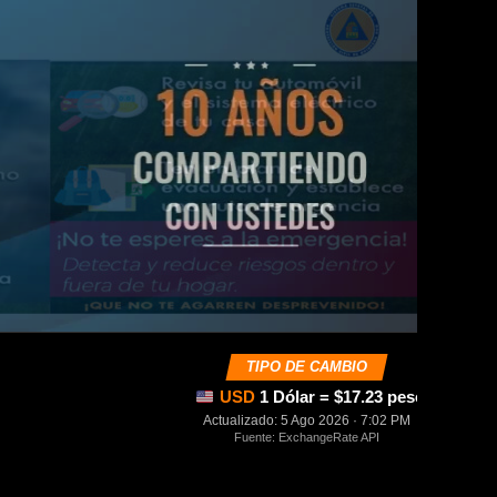
TIPO DE CAMBIO
USD
1 Dólar = $17.23 pesos mexica
Actualizado: 5 Ago 2026 · 7:02 PM
Fuente: ExchangeRate API