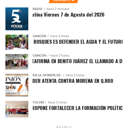
Obrador. Enfatizó que estos avances deben consolidarse
para garantizar bienestar y justicia social.
RADIO
hace 2 minutos
Sintesis Matutina Viernes 7 de Agosto del 2026
CANCÚN
hace 2 horas
OTEGER LOS BOSQUES ES DEFENDER EL AGUA Y EL FUTURO DE M
CANCÚN
hace 2 horas
FA MARÍN REAFIRMA EN BENITO JUÁREZ EL LLAMADO A DEFEND
EN LA OPINIÓN DE:
hace 2 horas
HA POR EL PODER ATENTA CONTRA MORENA EN Q.ROO
Asimismo, explicó que la gira informativa responde al
TULUM
hace 2 horas
GO ALDAY PROPONE FORTALECER LA FORMACIÓN POLÍTICA CON 
llamado de fortalecer la defensa de la soberanía nacional
frente a expresiones que, dijo, promueven posturas
intervencionistas hacia México. Reiteró su respaldo a la
postura de la presidenta Claudia Sheinbaum de mantener
ANUNCIO