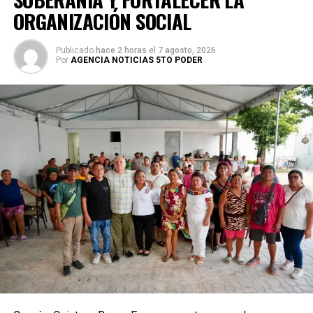
ORGANIZACIÓN SOCIAL
Publicado
hace 2 horas
el
7 agosto, 2026
Por
AGENCIA NOTICIAS 5TO PODER
Villegas sostuvo que México debe transitar de acciones
aisladas a una política permanente de recuperación
ambiental que involucre a los tres órdenes de gobierno,
comunidades, universidades y sociedad civil. Recordó que
cerca del 70% del territorio nacional cuenta con cobertura
forestal y que el país concentra alrededor del 12% de la
biodiversidad mundial, lo que obliga a reforzar la
protección de selvas, bosques, manglares y acuíferos,