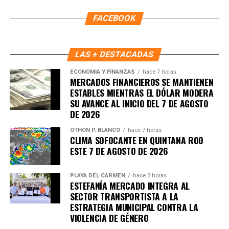
Reafirmó que los principios de
“no mentir, no robar y no
FACEBOOK
traicionar al pueblo”
deben seguir guiando la vida pública
y aseguró que su prioridad es que el bienestar llegue a las
colonias y a las familias que más lo necesitan.
LAS + DESTACADAS
Fuente: 5to Poder Agencia de Noticias
ECONOMÍA Y FINANZAS
hace 7 horas
MERCADOS FINANCIEROS SE MANTIENEN
ESTABLES MIENTRAS EL DÓLAR MODERA
SU AVANCE AL INICIO DEL 7 DE AGOSTO
DE 2026
OTHON P. BLANCO
hace 7 horas
CLIMA SOFOCANTE EN QUINTANA ROO
ESTE 7 DE AGOSTO DE 2026
PLAYA DEL CARMEN
hace 3 horas
ESTEFANÍA MERCADO INTEGRA AL
SECTOR TRANSPORTISTA A LA
ESTRATEGIA MUNICIPAL CONTRA LA
VIOLENCIA DE GÉNERO