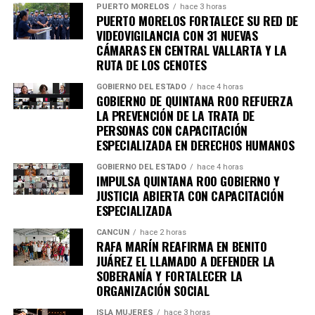
PUERTO MORELOS
hace 3 horas
PUERTO MORELOS FORTALECE SU RED DE
VIDEOVIGILANCIA CON 31 NUEVAS
Recibe las noticias al instante
CÁMARAS EN CENTRAL VALLARTA Y LA
RUTA DE LOS CENOTES
Únete al canal oficial de WhatsApp de
GOBIERNO DEL ESTADO
hace 4 horas
Quinto Poder
y recibe las noticias más
GOBIERNO DE QUINTANA ROO REFUERZA
importantes de Quintana Roo directamente
LA PREVENCIÓN DE LA TRATA DE
en tu teléfono.
PERSONAS CON CAPACITACIÓN
ESPECIALIZADA EN DERECHOS HUMANOS
Unirme al canal de WhatsApp
GOBIERNO DEL ESTADO
hace 4 horas
IMPULSA QUINTANA ROO GOBIERNO Y
JUSTICIA ABIERTA CON CAPACITACIÓN
ESPECIALIZADA
CANCÚN
hace 2 horas
RAFA MARÍN REAFIRMA EN BENITO
JUÁREZ EL LLAMADO A DEFENDER LA
SOBERANÍA Y FORTALECER LA
ORGANIZACIÓN SOCIAL
ISLA MUJERES
hace 3 horas