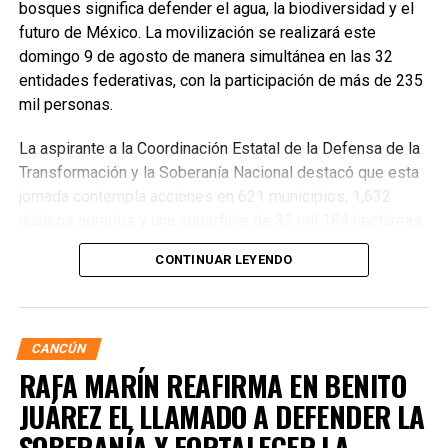
bosques significa defender el agua, la biodiversidad y el
futuro de México. La movilización se realizará este
domingo 9 de agosto de manera simultánea en las 32
entidades federativas, con la participación de más de 235
mil personas.
La aspirante a la Coordinación Estatal de la Defensa de la
Transformación y la Soberanía Nacional destacó que esta
jornada contempla acciones en 621 municipios, 1,632
núcleos agrarios y una superficie de 32 mil 184 hectáreas,
donde se plantarán más de 6.6 millones de árboles,
CONTINUAR LEYENDO
arbustos y plantas herbáceas, además de la dispersión de
semillas para acelerar la restauración de los ecosistemas.
Subrayó que la magnitud de este esfuerzo responde a los
desafíos ambientales del país, que cada año pierde más
CANCÚN
de 203 mil hectáreas por deforestación y enfrenta daños
RAFA MARÍN REAFIRMA EN BENITO
por incendios, plagas y enfermedades.
JUÁREZ EL LLAMADO A DEFENDER LA
SOBERANÍA Y FORTALECER LA