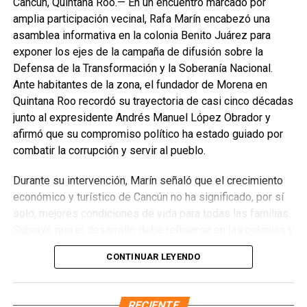
especialmente en el sureste mexicano.
Cancún, Quintana Roo.— En un encuentro marcado por
amplia participación vecinal, Rafa Marín encabezó una
La Jornada Nacional de Reforestación intervendrá
asamblea informativa en la colonia Benito Juárez para
ecosistemas como bosques templados, selvas húmedas
exponer los ejes de la campaña de difusión sobre la
y secas, matorrales, pastizales y manglares mediante la
Defensa de la Transformación y la Soberanía Nacional.
plantación de 302 especies, de las cuales 261 son nativas
Ante habitantes de la zona, el fundador de Morena en
y 41 endémicas. Las acciones alcanzarán 37 Áreas
Quintana Roo recordó su trayectoria de casi cinco décadas
Naturales Protegidas y 17 Áreas Destinadas
junto al expresidente Andrés Manuel López Obrador y
Voluntariamente a la Conservación, con el objetivo de
afirmó que su compromiso político ha estado guiado por
recuperar territorios estratégicos y fortalecer la resiliencia
combatir la corrupción y servir al pueblo.
ambiental.
Durante su intervención, Marín señaló que el crecimiento
Finalmente, Marybel Villegas afirmó que reforestar es
económico y turístico de Cancún no ha significado, por sí
proteger el agua, regenerar los suelos y construir
solo, mejores condiciones de vida para todas las familias.
bienestar para las comunidades. “Defender nuestros
Subrayó que el desarrollo debe reflejarse en las colonias y
recursos naturales también significa defender nuestra
en quienes históricamente han permanecido rezagados,
CONTINUAR LEYENDO
calidad de vida”, expresó.
destacando el impacto de los programas sociales, el
incremento del salario mínimo y las inversiones federales
Fuente: 5to Poder Agencia de Noticias
realizadas en el sureste durante el gobierno de López
RECIENTE