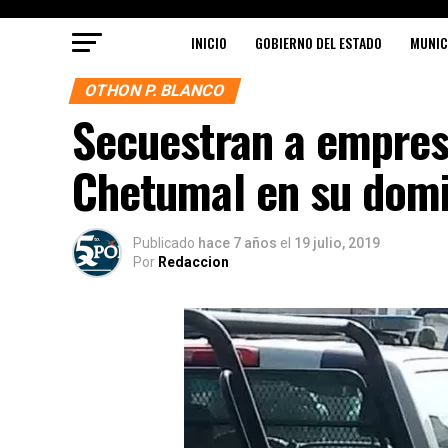
INICIO
GOBIERNO DEL ESTADO
MUNIC
OTHON P. BLANCO
Secuestran a empres
Chetumal en su domi
Publicado
hace 7 años
el
19 julio, 2019
Por
Redaccion