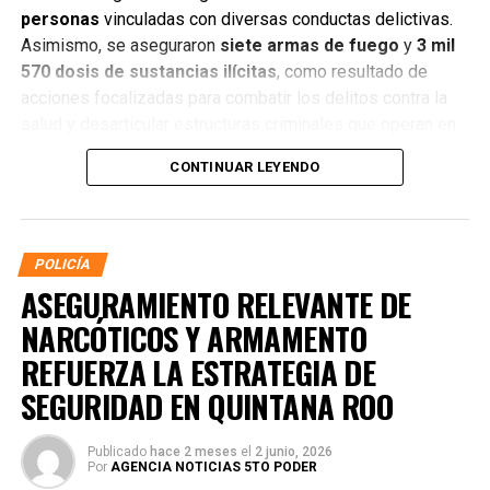
personas
vinculadas con diversas conductas delictivas.
Asimismo, se aseguraron
siete armas de fuego
y
3 mil
570 dosis de sustancias ilícitas
, como resultado de
acciones focalizadas para combatir los delitos contra la
salud y desarticular estructuras criminales que operan en
distintos municipios.
CONTINUAR LEYENDO
POLICÍA
ASEGURAMIENTO RELEVANTE DE
NARCÓTICOS Y ARMAMENTO
REFUERZA LA ESTRATEGIA DE
SEGURIDAD EN QUINTANA ROO
Publicado
hace 2 meses
el
2 junio, 2026
Por
AGENCIA NOTICIAS 5TO PODER