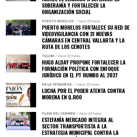
SOBERANÍA Y FORTALECER LA
Unirme al canal de WhatsApp
ORGANIZACIÓN SOCIAL
PUERTO MORELOS
hace 23 horas
PUERTO MORELOS FORTALECE SU RED DE
VIDEOVIGILANCIA CON 31 NUEVAS
CÁMARAS EN CENTRAL VALLARTA Y LA
RUTA DE LOS CENOTES
TULUM
hace 22 horas
HUGO ALDAY PROPONE FORTALECER LA
FORMACIÓN POLÍTICA CON ENFOQUE
JURÍDICO EN EL PT RUMBO AL 2027
EN LA OPINIÓN DE:
hace 22 horas
LUCHA POR EL PODER ATENTA CONTRA
MORENA EN Q.ROO
PLAYA DEL CARMEN
hace 23 horas
ESTEFANÍA MERCADO INTEGRA AL
SECTOR TRANSPORTISTA A LA
ESTRATEGIA MUNICIPAL CONTRA LA