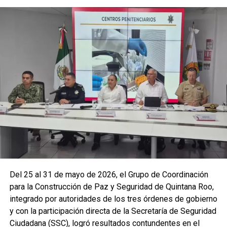
La coordinación tecnológica del C5 y el despliegue
operativo en campo permitieron la recuperación de
105
vehículos
relacionados con reportes de robo o probables
hechos delictivos. Además, se realizaron
24 mil 622
revisiones preventivas
a personas y unidades
vehiculares, reforzando la vigilancia en zonas estratégicas
y puntos de alta movilidad.
Del 25 al 31 de mayo de 2026, el Grupo de Coordinación
para la Construcción de Paz y Seguridad de Quintana Roo,
integrado por autoridades de los tres órdenes de gobierno
y con la participación directa de la Secretaría de Seguridad
Ciudadana (SSC), logró resultados contundentes en el