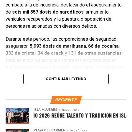
combate a la delincuencia, destacando el aseguramiento
de
seis mil 557 dosis de narcóticos
, armamento,
Entre las acciones destacadas se encuentran detenciones
vehículos recuperados y la puesta a disposición de
relevantes en
Benito Juárez, Lázaro Cárdenas y Tulum
,
personas relacionadas con diversos delitos.
donde autoridades federales y estatales aseguraron
narcóticos, vehículos y cumplimentaron órdenes de
Durante este periodo, las corporaciones de seguridad
aprehensión contra personas presuntamente vinculadas
aseguraron
5,993 dosis de marihuana
,
66 de cocaína
,
con delitos de alto impacto.
333 de cristal
,
34 de crack
y
131 de otras sustancias
,
fortaleciendo las acciones contra el narcomenudeo en
Con estos resultados, la Mesa de Paz Quintana Roo y la
distintos municipios del estado. Asimismo, se incautaron
SSC reiteran su compromiso de mantener operativos
seis armas cortas
, una réplica,
cuatro armas blancas
,
constantes, fortalecer la coordinación interinstitucional y
CONTINUAR LEYENDO
siete cargadores y
130 cartuchos
, lo que representa un
garantizar condiciones de seguridad, paz y bienestar para
golpe significativo a estructuras delictivas.
las y los quintanarroenses.
RECIENTE
Gracias a la coordinación tecnológica del C5 y al trabajo
Fuente: 5to Poder Agencia de Noticias
operativo en campo, se recuperaron
68 vehículos
, entre
ISLA MUJERES
hace 1 hora
CEVICHE ISLEÑO 2026 REÚNE TALENTO Y TRADICIÓN EN ISLA MU
automóviles y motocicletas. De estos,
25 unidades
están
vinculadas con probables delitos;
12
fueron encontradas
abandonadas con reporte de robo;
dos
recuperadas con
PLAYA DEL CARMEN
hace 1 hora