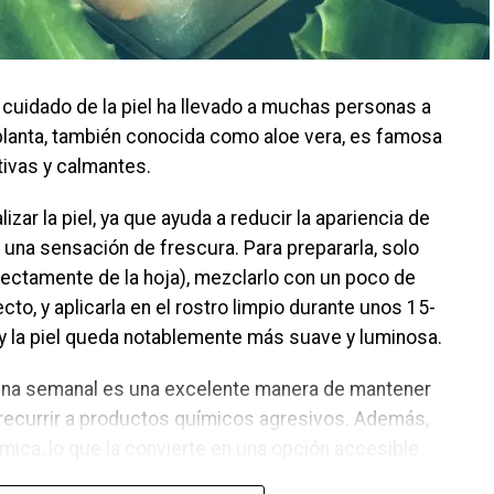
cuidado de la piel ha llevado a muchas personas a
a planta, también conocida como aloe vera, es famosa
tivas y calmantes.
lizar la piel, ya que ayuda a reducir la apariencia de
ar una sensación de frescura. Para prepararla, solo
irectamente de la hoja), mezclarlo con un poco de
to, y aplicarla en el rostro limpio durante unos 15-
a y la piel queda notablemente más suave y luminosa.
rutina semanal es una excelente manera de mantener
in recurrir a productos químicos agresivos. Además,
mica, lo que la convierte en una opción accesible