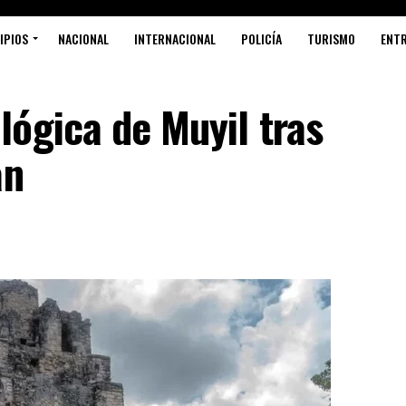
IPIOS
NACIONAL
INTERNACIONAL
POLICÍA
TURISMO
ENT
ógica de Muyil tras
REJ
an
IMP
PUE
CLI
DÓL