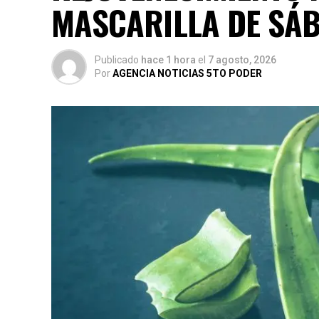
MASCARILLA DE SÁB
Publicado
hace 1 hora
el
7 agosto, 2026
Por
AGENCIA NOTICIAS 5TO PODER