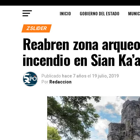
INICIO
GOBIERNO DEL ESTADO
MUNIC
ZSLIDER
Reabren zona arqueol
incendio en Sian Ka’
Publicado
hace 7 años
el
19 julio, 2019
Por
Redaccion