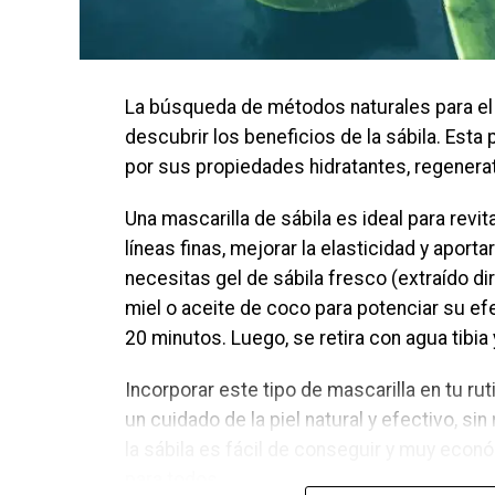
La búsqueda de métodos naturales para el 
descubrir los beneficios de la sábila. Est
por sus propiedades hidratantes, regenera
Una mascarilla de sábila es ideal para revita
líneas finas, mejorar la elasticidad y aport
necesitas gel de sábila fresco (extraído d
miel o aceite de coco para potenciar su efec
20 minutos. Luego, se retira con agua tibi
Incorporar este tipo de mascarilla en tu 
un cuidado de la piel natural y efectivo, s
la sábila es fácil de conseguir y muy econó
para todos.