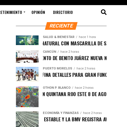
RETENIMIENTO
OPINIÓN
DIRECTORIO
RECIENTE
SALUD & BIENESTAR
hace 1 hora
UVENECIMIENTO NATURAL CON MASCARILLA DE SÁBILA
CANCÚN
hace 2 horas
ULSA AYUNTAMIENTO DE BENITO JUÁREZ NUEVA NORMATIVA PAR
PUERTO MORELOS
hace 2 horas
RTO MORELOS AFINA DETALLES PARA GRAN FUNCIÓN DE BOXEO 
OTHON P. BLANCO
hace 2 horas
MA SOFOCANTE EN QUINTANA ROO ESTE 8 DE AGOSTO
ECONOMÍA Y FINANZAS
hace 2 horas
AR SE MANTIENE ESTABLE Y LA BMV REGISTRA AVANCE AL INICI