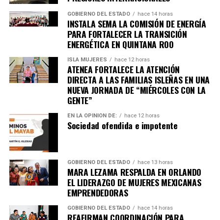
7. Uganda vive jornada violenta tras
GOBIERNO DEL ESTADO
hace 14 horas
INSTALA SEMA LA COMISIÓN DE ENERGÍA
arresto de Bobi Wine
PARA FORTALECER LA TRANSICIÓN
ENERGÉTICA EN QUINTANA ROO
Al menos siete personas murieron en enfrentamientos
ISLA MUJERES
hace 12 horas
entre manifestantes y fuerzas de seguridad luego de la
ATENEA FORTALECE LA ATENCIÓN
detención del líder opositor
Bobi Wine
, trasladado en
DIRECTA A LAS FAMILIAS ISLEÑAS EN UNA
helicóptero a un destino no revelado. Organizaciones
NUEVA JORNADA DE “MIÉRCOLES CON LA
internacionales expresaron preocupación por el clima
GENTE”
electoral.
EN LA OPINIÓN DE:
hace 12 horas
Sociedad ofendida e impotente
8. Expresidente surcoreano Yoon
Suk Yeol es condenado a cinco años
GOBIERNO DEL ESTADO
hace 13 horas
MARA LEZAMA RESPALDA EN ORLANDO
Un tribunal de Corea del Sur sentenció al exmandatario a
EL LIDERAZGO DE MUJERES MEXICANAS
cinco años de prisión
por obstrucción de justicia
EMPRENDEDORAS
relacionada con la declaración de ley marcial en 2024. La
GOBIERNO DEL ESTADO
hace 14 horas
defensa anunció que apelará el fallo.
REAFIRMAN COORDINACIÓN PARA