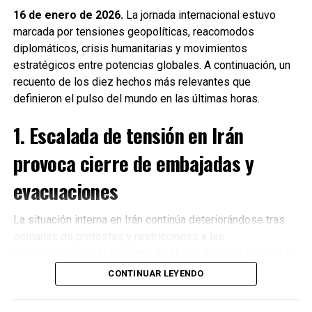
16 de enero de 2026.
La jornada internacional estuvo
marcada por tensiones geopolíticas, reacomodos
diplomáticos, crisis humanitarias y movimientos
estratégicos entre potencias globales. A continuación, un
recuento de los diez hechos más relevantes que
definieron el pulso del mundo en las últimas horas.
1. Escalada de tensión en Irán
provoca cierre de embajadas y
evacuaciones
La situación interna en Irán continúa deteriorándose tras
semanas de protestas y restricciones a las
Recibe las noticias al instante
comunicaciones. El gobierno de Nueva Zelanda anunció el
cierre de su embajada en Teherán
y la evacuación
CONTINUAR LEYENDO
Únete al canal oficial de WhatsApp de
inmediata de su personal diplomático ante el incremento
Quinto Poder
y recibe las noticias más
de riesgos para la seguridad. Diversos países