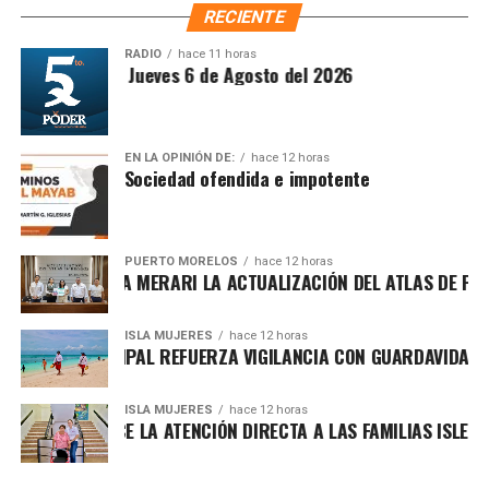
importantes de Quintana Roo directamente
occidentales reiteraron llamados a sus ciudadanos para
RECIENTE
en tu teléfono.
abandonar el territorio iraní.
RADIO
hace 11 horas
ntesis Matutina Jueves 6 de Agosto del 2026
2. Estados Unidos pospone ataque
Unirme al canal de WhatsApp
contra Irán tras presiones
EN LA OPINIÓN DE:
hace 12 horas
regionales
Sociedad ofendida e impotente
Fuentes diplomáticas señalaron que el presidente de
Estados Unidos decidió
aplazar una acción militar
PUERTO MORELOS
hace 12 horas
ENTA BLANCA MERARI LA ACTUALIZACIÓN DEL ATLAS DE PELIG
contra Irán luego de recibir presiones de Arabia Saudita,
Catar e Israel, quienes advirtieron sobre el riesgo de una
escalada regional. Washington evalúa nuevas sanciones
ISLA MUJERES
hace 12 horas
ERNO MUNICIPAL REFUERZA VIGILANCIA CON GUARDAVIDAS PAR
dirigidas a altos funcionarios iraníes.
3. Avanza plan internacional para la
ISLA MUJERES
hace 12 horas
EA FORTALECE LA ATENCIÓN DIRECTA A LAS FAMILIAS ISLEÑAS 
transición política en Gaza