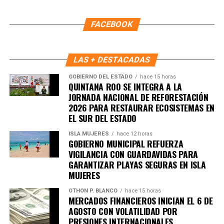
5. UE y Mercosur ultiman detalles
FACEBOOK
para firmar acuerdo histórico
Representantes de Brasil, Argentina, Paraguay y Uruguay
LAS + DESTACADAS
se reunieron con autoridades europeas para cerrar los
GOBIERNO DEL ESTADO
hace 15 horas
últimos puntos del
acuerdo comercial UE–Mercosur
,
QUINTANA ROO SE INTEGRA A LA
cuya firma está prevista para mañana. El pacto es
JORNADA NACIONAL DE REFORESTACIÓN
2026 PARA RESTAURAR ECOSISTEMAS EN
considerado uno de los más amplios de la última década.
EL SUR DEL ESTADO
6. Inundaciones dejan más de cien
ISLA MUJERES
hace 12 horas
GOBIERNO MUNICIPAL REFUERZA
muertos en el sur de África
VIGILANCIA CON GUARDAVIDAS PARA
GARANTIZAR PLAYAS SEGURAS EN ISLA
Lluvias torrenciales provocaron
inundaciones severas
MUJERES
en Mozambique, Sudáfrica y Zimbabue, dejando más de
OTHON P. BLANCO
hace 15 horas
100 fallecidos y miles de viviendas destruidas. Equipos
MERCADOS FINANCIEROS INICIAN EL 6 DE
de rescate continúan trabajando en zonas incomunicadas.
AGOSTO CON VOLATILIDAD POR
PRESIONES INTERNACIONALES