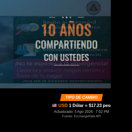
TIPO DE CAMBIO
USD
1 Dólar = $17.23 pesos mexica
Actualizado: 5 Ago 2026 · 7:02 PM
Fuente: ExchangeRate API