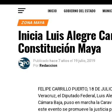
INICIO
GOBIERNO DEL ESTADO
MUNIC
ZONA MAYA
Inicia Luis Alegre Ca
Constitución Maya
Publicado
hace 7 años
el
19 julio, 2019
Por
Redaccion
FELIPE CARRILLO PUERTO, 18 DE JULIO
Veracruz, el Diputado Federal, Luis Al
Cámara Baja, puso en marcha la Carav
este evento se promueve la justicia p