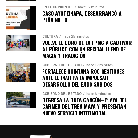
importantes de Quintana Roo directamente
EN LA OPINIÓN DE:
hace 32 minutos
en tu teléfono.
CASO AYOTZINAPA, DESBARRANCÓ A
PEÑA NIETO
Unirme al canal de WhatsApp
CULTURA
hace 25 minutos
VUELVE EL CORO DE LA FPMC A CAUTIVAR
AL PÚBLICO CON UN RECITAL LLENO DE
MAGIA Y TRADICIÓN
GOBIERNO DEL ESTADO
hace 17 minutos
FORTALECE QUINTANA ROO GESTIONES
ANTE EL INAH PARA IMPULSAR
DESARROLLO DEL EJIDO SABIDOS
GOBIERNO DEL ESTADO
hace 6 minutos
REGRESA LA RUTA CANCÚN–PLAYA DEL
CARMEN DEL TREN MAYA Y PRESENTAN
NUEVO SERVICIO INTERMODAL