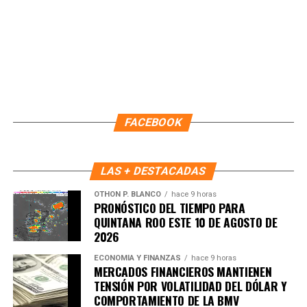
FACEBOOK
LAS + DESTACADAS
OTHON P. BLANCO
hace 9 horas
PRONÓSTICO DEL TIEMPO PARA
QUINTANA ROO ESTE 10 DE AGOSTO DE
2026
Recibe las noticias al instante
ECONOMÍA Y FINANZAS
hace 9 horas
MERCADOS FINANCIEROS MANTIENEN
Únete al canal oficial de WhatsApp de
TENSIÓN POR VOLATILIDAD DEL DÓLAR Y
Quinto Poder
y recibe las noticias más
COMPORTAMIENTO DE LA BMV