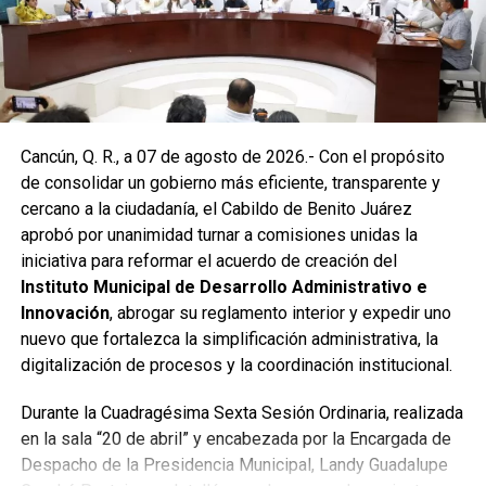
Vactor, se liberó el captador para prevenir
encharcamientos y mejorar el flujo hidráulico, lo que fue
reconocido por la comunidad como una respuesta
oportuna del gobierno municipal.
Las labores continuaron en la Supermanzana 236, donde
Cancún, Q. R., a 07 de agosto de 2026.- Con el propósito
se reconstruyó la losa de bóveda y se instaló una nueva
de consolidar un gobierno más eficiente, transparente y
rejilla en un pozo dañado por el tránsito de vehículos
cercano a la ciudadanía, el Cabildo de Benito Juárez
pesados. De manera simultánea, se recuperó un espacio
aprobó por unanimidad turnar a comisiones unidas la
público utilizado como basurero clandestino, del cual se
iniciativa para reformar el acuerdo de creación del
han retirado aproximadamente 150 toneladas de
Instituto Municipal de Desarrollo Administrativo e
escombros, cacharros y desechos vegetales. Se estima
Innovación
, abrogar su reglamento interior y expedir uno
que el saneamiento concluirá en dos días.
nuevo que fortalezca la simplificación administrativa, la
Finalmente, las Unidades Verdes de SIRESOL Cancún
digitalización de procesos y la coordinación institucional.
reforzarán la vigilancia para evitar que el área vuelva a
Durante la Cuadragésima Sexta Sesión Ordinaria, realizada
convertirse en punto de disposición ilegal de basura. El
en la sala “20 de abril” y encabezada por la Encargada de
Ayuntamiento exhortó a la ciudadanía a reportar estas
Despacho de la Presidencia Municipal, Landy Guadalupe
prácticas y sumarse al esfuerzo colectivo para mantener