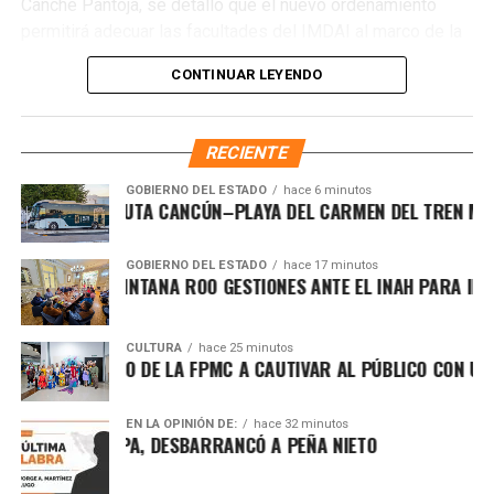
Canché Pantoja, se detalló que el nuevo ordenamiento
un Cancún limpio y con prosperidad compartida.
permitirá adecuar las facultades del IMDAI al marco de la
Fuente: 5to Poder Agencia de Noticias
Ley Nacional para Eliminar Trámites Burocráticos
,
CONTINUAR LEYENDO
mediante la instauración de la Autoridad Municipal de
Simplificación y Digitalización. Con ello, se busca agilizar
trámites, reducir cargas administrativas y mejorar la
RECIENTE
atención ciudadana.
GOBIERNO DEL ESTADO
hace 6 minutos
EGRESA LA RUTA CANCÚN–PLAYA DEL CARMEN DEL TREN MAYA Y
GOBIERNO DEL ESTADO
hace 17 minutos
RTALECE QUINTANA ROO GESTIONES ANTE EL INAH PARA IMPUL
CULTURA
hace 25 minutos
ELVE EL CORO DE LA FPMC A CAUTIVAR AL PÚBLICO CON UN REC
EN LA OPINIÓN DE:
hace 32 minutos
O AYOTZINAPA, DESBARRANCÓ A PEÑA NIETO
Recibe las noticias al instante