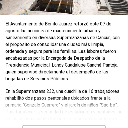
El Ayuntamiento de Benito Juárez reforzó este 07 de
agosto las acciones de mantenimiento urbano y
saneamiento en diversas Supermanzanas de Cancún, con
el propósito de consolidar una ciudad más limpia,
ordenada y segura para las familias. Las labores fueron
encabezadas por la Encargada de Despacho de la
Presidencia Municipal, Landy Guadalupe Canché Pantoja,
quien supervisó directamente el desempeño de las
brigadas de Servicios Públicos.
En la Supermanzana 232, una cuadrilla de 16 trabajadores
rehabilitó dos pasos peatonales ubicados frente a la
primaria “Gonzalo Guerrero” y el jardín de niños “Sac-bé”.
Para fortalecer la seguridad de estudiantes y peatones, se
aplicó pintura amarillo tráfico y se retiraron escombros y
residuos vegetales acumulados en la zona. Estas