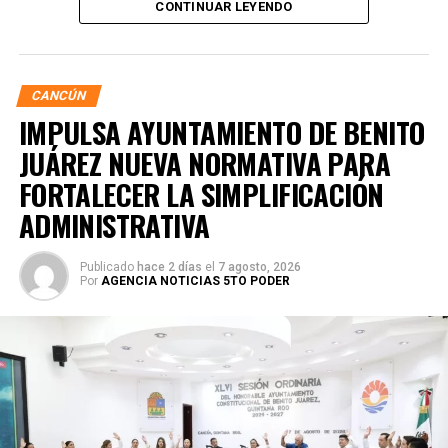
CONTINUAR LEYENDO
acciones buscan garantizar entornos escolares más
seguros y funcionales.
CANCÚN
IMPULSA AYUNTAMIENTO DE BENITO
JUÁREZ NUEVA NORMATIVA PARA
FORTALECER LA SIMPLIFICACIÓN
ADMINISTRATIVA
Publicado
hace 2 días
el
7 agosto, 2026
Por
AGENCIA NOTICIAS 5TO PODER
Posteriormente, en la Supermanzana 238, se atendió la
solicitud de vecinos mediante el desazolve de un pozo
pluvial localizado en el cruce de la Calle 53 con Calle 112.
Con apoyo de una máquina perforadora y una unidad