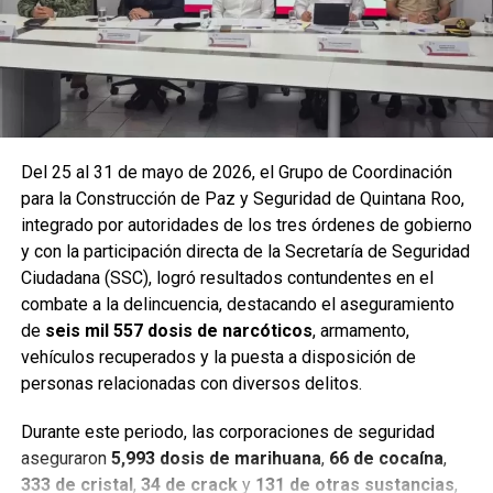
Del 25 al 31 de mayo de 2026, el Grupo de Coordinación
para la Construcción de Paz y Seguridad de Quintana Roo,
integrado por autoridades de los tres órdenes de gobierno
y con la participación directa de la Secretaría de Seguridad
Ciudadana (SSC), logró resultados contundentes en el
combate a la delincuencia, destacando el aseguramiento
de
seis mil 557 dosis de narcóticos
, armamento,
Entre las acciones destacadas se encuentran detenciones
vehículos recuperados y la puesta a disposición de
relevantes en
Benito Juárez, Lázaro Cárdenas y Tulum
,
personas relacionadas con diversos delitos.
donde autoridades federales y estatales aseguraron
narcóticos, vehículos y cumplimentaron órdenes de
Durante este periodo, las corporaciones de seguridad
aprehensión contra personas presuntamente vinculadas
aseguraron
5,993 dosis de marihuana
,
66 de cocaína
,
con delitos de alto impacto.
333 de cristal
,
34 de crack
y
131 de otras sustancias
,