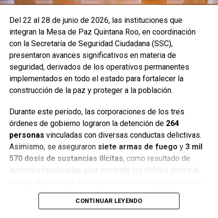
Del 22 al 28 de junio de 2026, las instituciones que
integran la Mesa de Paz Quintana Roo, en coordinación
con la Secretaría de Seguridad Ciudadana (SSC),
presentaron avances significativos en materia de
seguridad, derivados de los operativos permanentes
implementados en todo el estado para fortalecer la
construcción de la paz y proteger a la población.
Durante este periodo, las corporaciones de los tres
órdenes de gobierno lograron la detención de
264
personas
vinculadas con diversas conductas delictivas.
Asimismo, se aseguraron
siete armas de fuego
y
3 mil
570 dosis de sustancias ilícitas
, como resultado de
acciones focalizadas para combatir los delitos contra la
salud y desarticular estructuras criminales que operan en
distintos municipios.
CONTINUAR LEYENDO