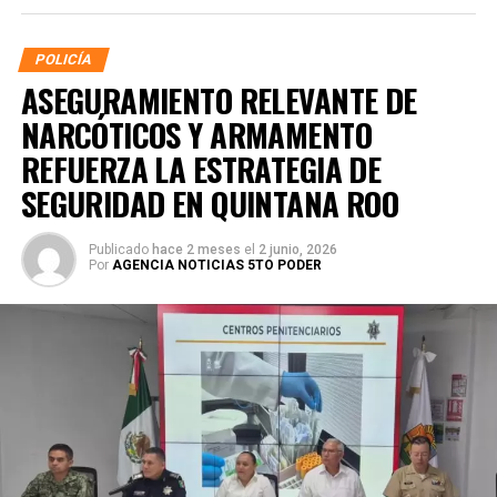
POLICÍA
ASEGURAMIENTO RELEVANTE DE
NARCÓTICOS Y ARMAMENTO
REFUERZA LA ESTRATEGIA DE
SEGURIDAD EN QUINTANA ROO
Publicado
hace 2 meses
el
2 junio, 2026
Por
AGENCIA NOTICIAS 5TO PODER
La coordinación tecnológica del C5 y el despliegue
operativo en campo permitieron la recuperación de
105
vehículos
relacionados con reportes de robo o probables
hechos delictivos. Además, se realizaron
24 mil 622
revisiones preventivas
a personas y unidades
vehiculares, reforzando la vigilancia en zonas estratégicas
y puntos de alta movilidad.