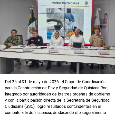
La coordinación tecnológica del C5 y el despliegue
operativo en campo permitieron la recuperación de
105
vehículos
relacionados con reportes de robo o probables
hechos delictivos. Además, se realizaron
24 mil 622
revisiones preventivas
a personas y unidades
vehiculares, reforzando la vigilancia en zonas estratégicas
y puntos de alta movilidad.
Del 25 al 31 de mayo de 2026, el Grupo de Coordinación
para la Construcción de Paz y Seguridad de Quintana Roo,
integrado por autoridades de los tres órdenes de gobierno
y con la participación directa de la Secretaría de Seguridad
Ciudadana (SSC), logró resultados contundentes en el
combate a la delincuencia, destacando el aseguramiento