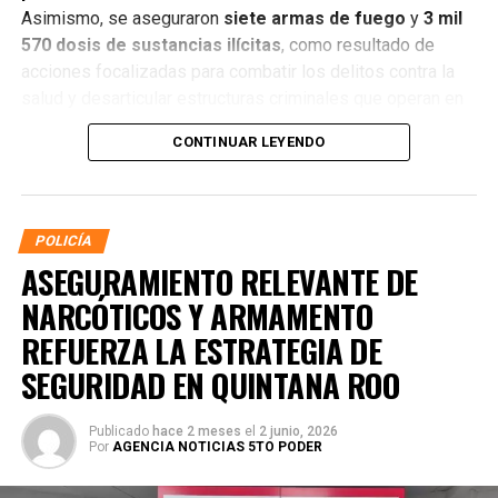
Asimismo, se aseguraron
siete armas de fuego
y
3 mil
570 dosis de sustancias ilícitas
, como resultado de
acciones focalizadas para combatir los delitos contra la
salud y desarticular estructuras criminales que operan en
distintos municipios.
CONTINUAR LEYENDO
POLICÍA
ASEGURAMIENTO RELEVANTE DE
NARCÓTICOS Y ARMAMENTO
REFUERZA LA ESTRATEGIA DE
SEGURIDAD EN QUINTANA ROO
Publicado
hace 2 meses
el
2 junio, 2026
Por
AGENCIA NOTICIAS 5TO PODER