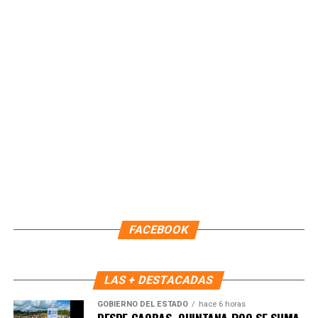
ICATQR. Solo en 2026 suman 166 constancias, incluyendo
las 56 entregadas en esta jornada, derivadas de nueve
cursos que abarcaron áreas como masaje, drenaje
linfático, uñas, keratina, corte de cabello, repostería y
confección.
En el evento participaron autoridades educativas y
coordinadoras de los CDC, quienes reconocieron el
compromiso de las instructoras y el avance de las
alumnas en su proceso formativo.
Fuente: 5to Poder Agencia de Noticias
FACEBOOK
LAS + DESTACADAS
GOBIERNO DEL ESTADO
hace 6 horas
DESDE CAOBAS, QUINTANA ROO SE SUMA