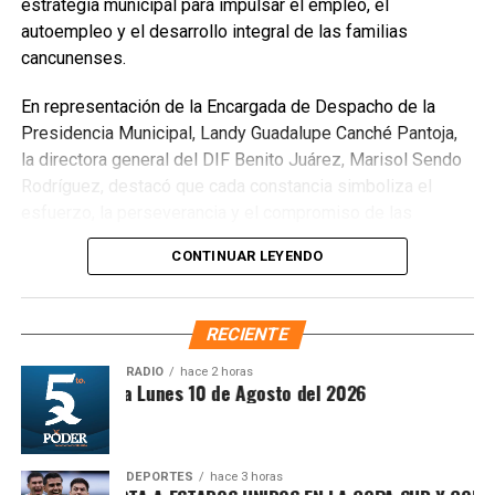
estrategia municipal para impulsar el empleo, el
autoempleo y el desarrollo integral de las familias
cancunenses.
En representación de la Encargada de Despacho de la
Presidencia Municipal, Landy Guadalupe Canché Pantoja,
la directora general del DIF Benito Juárez, Marisol Sendo
Rodríguez, destacó que cada constancia simboliza el
esfuerzo, la perseverancia y el compromiso de las
participantes por adquirir nuevas habilidades que les
CONTINUAR LEYENDO
permitan mejorar su calidad de vida y ampliar sus
oportunidades laborales. Subrayó que estos programas
fortalecen la confianza, el sentido de pertenencia y la
RECIENTE
construcción de una comunidad más preparada y
participativa.
RADIO
hace 2 horas
Recibe las noticias al instante
íntesis Matutina Lunes 10 de Agosto del 2026
Únete al canal oficial de WhatsApp de
Quinto Poder
y recibe las noticias más
DEPORTES
hace 3 horas
importantes de Quintana Roo directamente