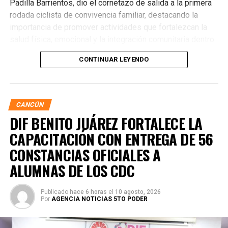
Padilla Barrientos, dio el cornetazo de salida a la primera
rodada ciclista de convivencia familiar, destacando la
importancia de promover actividades que fortalezcan la
salud física, emocional y la integración comunitaria dentro
de la corporación.
CONTINUAR LEYENDO
CANCÚN
DIF BENITO JUÁREZ FORTALECE LA
CAPACITACIÓN CON ENTREGA DE 56
CONSTANCIAS OFICIALES A
ALUMNAS DE LOS CDC
La dinámica contempló recorridos de 5 y 10 kilómetros,
Publicado
hace 6 horas
el
10 agosto, 2026
Por
AGENCIA NOTICIAS 5TO PODER
equivalentes a una y dos vueltas al circuito, con tiempos
estimados de entre 30 y 60 minutos según el ritmo de
cada participante. Este formato permitió que elementos