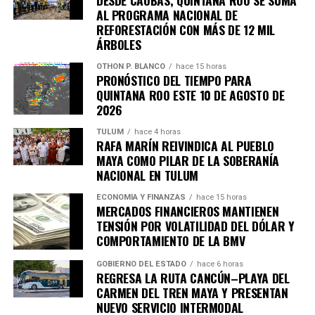
AL PROGRAMA NACIONAL DE
REFORESTACIÓN CON MÁS DE 12 MIL
ÁRBOLES
OTHON P. BLANCO
hace 15 horas
PRONÓSTICO DEL TIEMPO PARA
QUINTANA ROO ESTE 10 DE AGOSTO DE
2026
TULUM
hace 4 horas
RAFA MARÍN REIVINDICA AL PUEBLO
Recibe las noticias al instante
MAYA COMO PILAR DE LA SOBERANÍA
NACIONAL EN TULUM
Únete al canal oficial de WhatsApp de
Quinto Poder
y recibe las noticias más
ECONOMÍA Y FINANZAS
hace 15 horas
MERCADOS FINANCIEROS MANTIENEN
importantes de Quintana Roo directamente
TENSIÓN POR VOLATILIDAD DEL DÓLAR Y
en tu teléfono.
COMPORTAMIENTO DE LA BMV
GOBIERNO DEL ESTADO
hace 6 horas
Unirme al canal de WhatsApp
REGRESA LA RUTA CANCÚN–PLAYA DEL
CARMEN DEL TREN MAYA Y PRESENTAN
NUEVO SERVICIO INTERMODAL