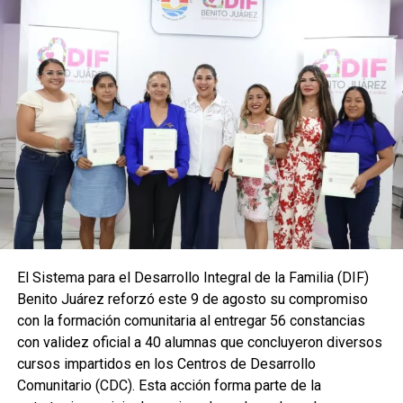
policiales, acompañados de sus seres queridos,
disfrutaran de una experiencia recreativa que fomentó la
unión familiar, el esparcimiento y la práctica de hábitos
saludables.
A través de estas acciones, el Ayuntamiento de Benito
Juárez reafirma su visión de construir una corporación
más sólida desde el ámbito personal y familiar,
reconociendo que el bienestar emocional y físico de
quienes integran la Secretaría es fundamental para
desempeñar sus funciones con responsabilidad,
disciplina y vocación de servicio. La convivencia ciclista
se consolida así como una iniciativa que impulsa la
El Sistema para el Desarrollo Integral de la Familia (DIF)
integración, refuerza los valores institucionales y
Benito Juárez reforzó este 9 de agosto su compromiso
promueve una relación más cercana entre la corporación y
con la formación comunitaria al entregar 56 constancias
la comunidad.
con validez oficial a 40 alumnas que concluyeron diversos
cursos impartidos en los Centros de Desarrollo
Fuente: 5to Poder Agencia de Noticias
Comunitario (CDC). Esta acción forma parte de la