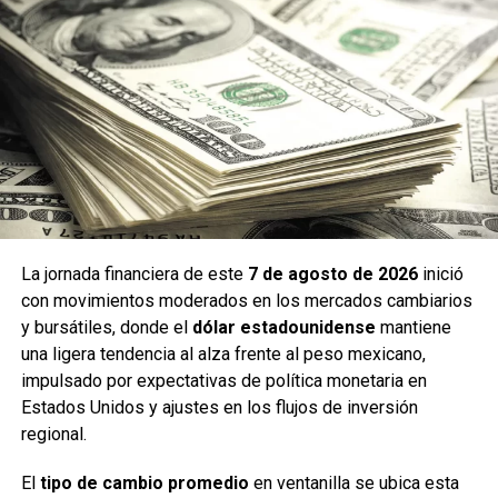
El director del CCEA,
Rafael Chacón Díaz
, destacó que la
actividad busca desmitificar las ideas erróneas que
suelen rodear a los murciélagos y fomentar una visión
basada en el conocimiento científico. Subrayó que estas
especies cumplen funciones esenciales como la
polinización
, la
dispersión de semillas
y el
control
La jornada financiera de este
7 de agosto de 2026
inició
natural de insectos
, lo que las convierte en aliadas
con movimientos moderados en los mercados cambiarios
fundamentales para la salud de los ecosistemas y el
y bursátiles, donde el
dólar estadounidense
mantiene
bienestar de las comunidades.
una ligera tendencia al alza frente al peso mexicano,
impulsado por expectativas de política monetaria en
Estados Unidos y ajustes en los flujos de inversión
regional.
El
tipo de cambio promedio
en ventanilla se ubica esta