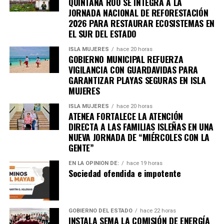
QUINTANA ROO SE INTEGRA A LA
JORNADA NACIONAL DE REFORESTACIÓN
2026 PARA RESTAURAR ECOSISTEMAS EN
EL SUR DEL ESTADO
ISLA MUJERES
hace 20 horas
GOBIERNO MUNICIPAL REFUERZA
VIGILANCIA CON GUARDAVIDAS PARA
GARANTIZAR PLAYAS SEGURAS EN ISLA
MUJERES
Recibe las noticias al instante
ISLA MUJERES
hace 20 horas
ATENEA FORTALECE LA ATENCIÓN
DIRECTA A LAS FAMILIAS ISLEÑAS EN UNA
Únete al canal oficial de WhatsApp de
NUEVA JORNADA DE “MIÉRCOLES CON LA
Quinto Poder
y recibe las noticias más
GENTE”
importantes de Quintana Roo directamente
en tu teléfono.
EN LA OPINIÓN DE:
hace 19 horas
Sociedad ofendida e impotente
Unirme al canal de WhatsApp
GOBIERNO DEL ESTADO
hace 22 horas
INSTALA SEMA LA COMISIÓN DE ENERGÍA