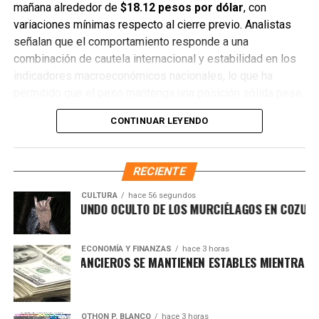
mañana alrededor de
$18.12 pesos por dólar
, con
variaciones mínimas respecto al cierre previo. Analistas
señalan que el comportamiento responde a una
combinación de cautela internacional y estabilidad en los
indicadores macroeconómicos nacionales, lo que ha
permitido que el peso mantenga una posición sólida pese
a la presión externa.
CONTINUAR LEYENDO
En los bancos más importantes del país, el dólar se cotiza
de la siguiente manera:
RECIENTE
Cotización Bancaria
— BBVA: $18.25
CULTURA
hace 56 segundos
SCUBRE EL MUNDO OCULTO DE LOS MURCIÉLAGOS EN COZUMEL
Tipo de Cambio
— Citibanamex: $18.30
Mercado Cambiario
— Banorte: $18.20
ECONOMÍA Y FINANZAS
hace 3 horas
RCADOS FINANCIEROS SE MANTIENEN ESTABLES MIENTRAS EL DÓ
Precio del Dólar
— Santander: $18.22
Bancos de México
— Scotiabank: $18.28
En cuanto a la
Bolsa Mexicana de Valores
, el Índice de
OTHON P. BLANCO
hace 3 horas