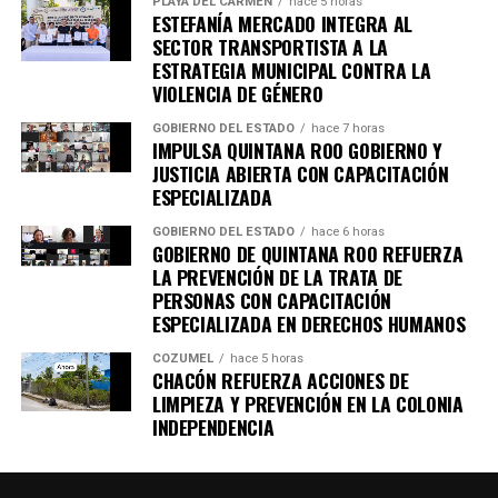
PLAYA DEL CARMEN
hace 5 horas
ESTEFANÍA MERCADO INTEGRA AL
SECTOR TRANSPORTISTA A LA
ESTRATEGIA MUNICIPAL CONTRA LA
VIOLENCIA DE GÉNERO
GOBIERNO DEL ESTADO
hace 7 horas
IMPULSA QUINTANA ROO GOBIERNO Y
JUSTICIA ABIERTA CON CAPACITACIÓN
ESPECIALIZADA
GOBIERNO DEL ESTADO
hace 6 horas
GOBIERNO DE QUINTANA ROO REFUERZA
Recibe las noticias al instante
LA PREVENCIÓN DE LA TRATA DE
PERSONAS CON CAPACITACIÓN
Únete al canal oficial de WhatsApp de
ESPECIALIZADA EN DERECHOS HUMANOS
Quinto Poder
y recibe las noticias más
COZUMEL
hace 5 horas
importantes de Quintana Roo directamente
CHACÓN REFUERZA ACCIONES DE
en tu teléfono.
LIMPIEZA Y PREVENCIÓN EN LA COLONIA
INDEPENDENCIA
Unirme al canal de WhatsApp