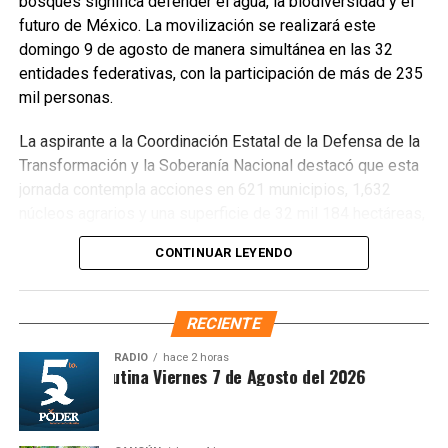
bosques significa defender el agua, la biodiversidad y el
futuro de México. La movilización se realizará este
domingo 9 de agosto de manera simultánea en las 32
entidades federativas, con la participación de más de 235
mil personas.
La aspirante a la Coordinación Estatal de la Defensa de la
Transformación y la Soberanía Nacional destacó que esta
jornada contempla acciones en 621 municipios, 1,632
núcleos agrarios y una superficie de 32 mil 184 hectáreas,
donde se plantarán más de 6.6 millones de árboles,
CONTINUAR LEYENDO
arbustos y plantas herbáceas, además de la dispersión de
semillas para acelerar la restauración de los ecosistemas.
Subrayó que la magnitud de este esfuerzo responde a los
RECIENTE
desafíos ambientales del país, que cada año pierde más
de 203 mil hectáreas por deforestación y enfrenta daños
RADIO
hace 2 horas
Sintesis Matutina Viernes 7 de Agosto del 2026
por incendios, plagas y enfermedades.