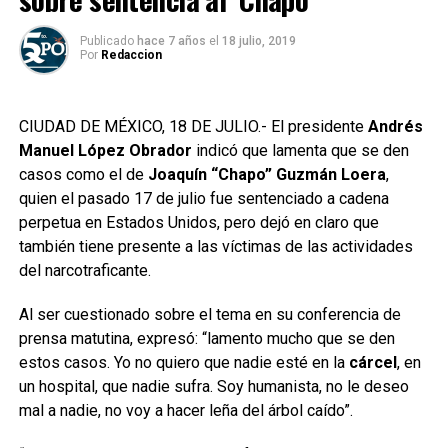
Publicado
hace 7 años
el
18 julio, 2019
Por
Redaccion
CIUDAD DE MÉXICO, 18 DE JULIO.- El presidente
Andrés
Manuel López Obrador
indicó que lamenta que se den
casos como el de
Joaquín “Chapo” Guzmán Loera
,
quien el pasado 17 de julio fue sentenciado a cadena
perpetua en Estados Unidos, pero dejó en claro que
también tiene presente a las víctimas de las actividades
del narcotraficante.
Al ser cuestionado sobre el tema en su conferencia de
prensa matutina, expresó: “lamento mucho que se den
estos casos. Yo no quiero que nadie esté en la
cárcel
, en
un hospital, que nadie sufra. Soy humanista, no le deseo
mal a nadie, no voy a hacer leña del árbol caído”.