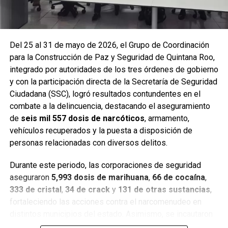
Del 25 al 31 de mayo de 2026, el Grupo de Coordinación
para la Construcción de Paz y Seguridad de Quintana Roo,
integrado por autoridades de los tres órdenes de gobierno
y con la participación directa de la Secretaría de Seguridad
Ciudadana (SSC), logró resultados contundentes en el
combate a la delincuencia, destacando el aseguramiento
de
seis mil 557 dosis de narcóticos
, armamento,
Entre las acciones destacadas se encuentran detenciones
vehículos recuperados y la puesta a disposición de
relevantes en
Benito Juárez, Lázaro Cárdenas y Tulum
,
personas relacionadas con diversos delitos.
donde autoridades federales y estatales aseguraron
narcóticos, vehículos y cumplimentaron órdenes de
Durante este periodo, las corporaciones de seguridad
aprehensión contra personas presuntamente vinculadas
aseguraron
5,993 dosis de marihuana
,
66 de cocaína
,
con delitos de alto impacto.
333 de cristal
,
34 de crack
y
131 de otras sustancias
,
fortaleciendo las acciones contra el narcomenudeo en
Con estos resultados, la Mesa de Paz Quintana Roo y la
distintos municipios del estado. Asimismo, se incautaron
SSC reiteran su compromiso de mantener operativos
seis armas cortas
, una réplica,
cuatro armas blancas
,