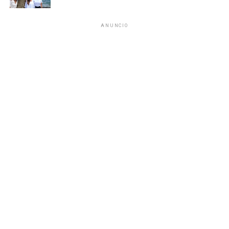
Estos resultados consolidan el compromiso de la SSC de
fortalecer la seguridad, la cooperación interinstitucional y
ANUNCIO
la construcción de la paz en Quintana Roo.
Recibe las noticias al instante
Fuente: 5to Poder Agencia de Noticias
Únete al canal oficial de WhatsApp de
Quinto Poder
y recibe las noticias más
importantes de Quintana Roo directamente
en tu teléfono.
Unirme al canal de WhatsApp