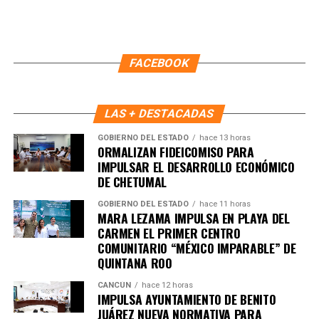
Recibe las noticias al instante
Únete al canal oficial de WhatsApp de
FACEBOOK
Quinto Poder
y recibe las noticias más
importantes de Quintana Roo directamente
en tu teléfono.
LAS + DESTACADAS
GOBIERNO DEL ESTADO
hace 13 horas
ORMALIZAN FIDEICOMISO PARA
Unirme al canal de WhatsApp
IMPULSAR EL DESARROLLO ECONÓMICO
DE CHETUMAL
GOBIERNO DEL ESTADO
hace 11 horas
MARA LEZAMA IMPULSA EN PLAYA DEL
CARMEN EL PRIMER CENTRO
COMUNITARIO “MÉXICO IMPARABLE” DE
QUINTANA ROO
CANCÚN
hace 12 horas
IMPULSA AYUNTAMIENTO DE BENITO
JUÁREZ NUEVA NORMATIVA PARA