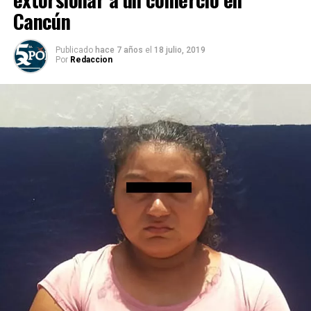
Cancún
Publicado
hace 7 años
el
18 julio, 2019
Por
Redaccion