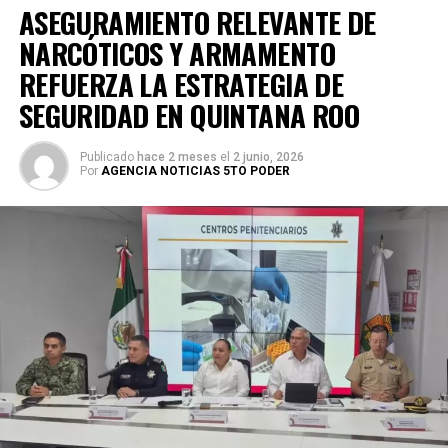
ASEGURAMIENTO RELEVANTE DE
NARCÓTICOS Y ARMAMENTO
REFUERZA LA ESTRATEGIA DE
SEGURIDAD EN QUINTANA ROO
Publicado
hace 2 meses
el
2 junio, 2026
Por
AGENCIA NOTICIAS 5TO PODER
La coordinación tecnológica del C5 y el despliegue
operativo en campo permitieron la recuperación de
105
vehículos
relacionados con reportes de robo o probables
hechos delictivos. Además, se realizaron
24 mil 622
revisiones preventivas
a personas y unidades
vehiculares, reforzando la vigilancia en zonas estratégicas
y puntos de alta movilidad.