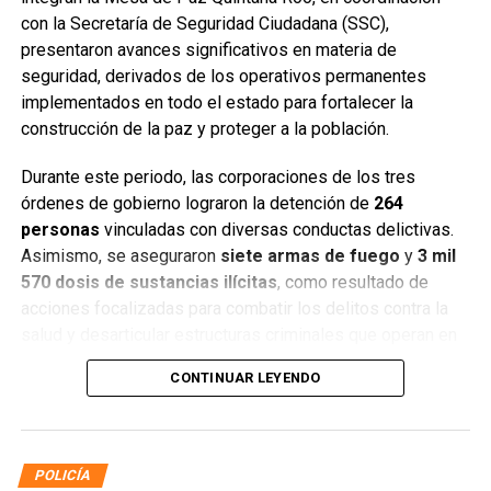
con la Secretaría de Seguridad Ciudadana (SSC),
presentaron avances significativos en materia de
seguridad, derivados de los operativos permanentes
implementados en todo el estado para fortalecer la
construcción de la paz y proteger a la población.
Durante este periodo, las corporaciones de los tres
órdenes de gobierno lograron la detención de
264
personas
vinculadas con diversas conductas delictivas.
Asimismo, se aseguraron
siete armas de fuego
y
3 mil
570 dosis de sustancias ilícitas
, como resultado de
acciones focalizadas para combatir los delitos contra la
salud y desarticular estructuras criminales que operan en
distintos municipios.
CONTINUAR LEYENDO
POLICÍA