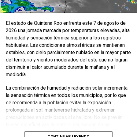
Fuente: 5to Poder Agencia de Noticias
El estado de Quintana Roo enfrenta este 7 de agosto de
2026 una jornada marcada por temperaturas elevadas, alta
Recibe las noticias al instante
humedad y sensación térmica superior a los registros
habituales. Las condiciones atmosféricas se mantienen
Únete al canal oficial de WhatsApp de
estables, con cielo parcialmente nublado en la mayor parte
Quinto Poder
y recibe las noticias más
del territorio y vientos moderados del este que no logran
importantes de Quintana Roo directamente
disminuir el calor acumulado durante la mañana y el
en tu teléfono.
mediodía.
La combinación de humedad y radiación solar incrementa
Unirme al canal de WhatsApp
la sensación térmica en todos los municipios, por lo que
se recomienda a la población evitar la exposición
prolongada al sol, mantenerse hidratada y extremar
precauciones en actividades al aire libre. No se prevén
lluvias significativas durante el día, aunque no se
descartan chubascos aislados por la tarde en la zona sur.
CONTINUAR LEYENDO