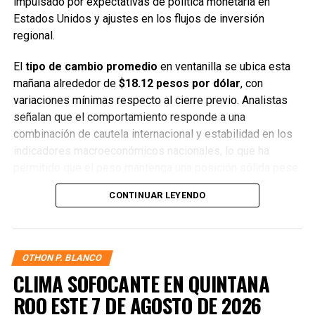
impulsado por expectativas de política monetaria en
Estados Unidos y ajustes en los flujos de inversión
regional.
El
tipo de cambio promedio
en ventanilla se ubica esta
mañana alrededor de
$18.12 pesos por dólar
, con
variaciones mínimas respecto al cierre previo. Analistas
señalan que el comportamiento responde a una
combinación de cautela internacional y estabilidad en los
indicadores macroeconómicos nacionales, lo que ha
permitido que el peso mantenga una posición sólida pese
a la presión externa.
CONTINUAR LEYENDO
En los bancos más importantes del país, el dólar se cotiza
de la siguiente manera:
OTHON P. BLANCO
Cotización Bancaria
— BBVA: $18.25
CLIMA SOFOCANTE EN QUINTANA
Tipo de Cambio
— Citibanamex: $18.30
ROO ESTE 7 DE AGOSTO DE 2026
Mercado Cambiario
— Banorte: $18.20