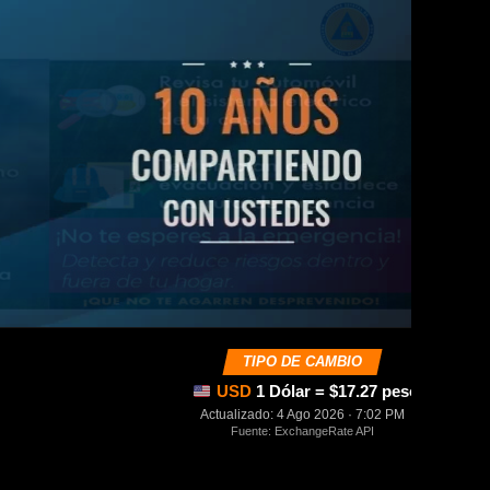
TIPO DE CAMBIO
USD
1 Dólar = $17.27 pesos mexica
Actualizado: 4 Ago 2026 · 7:02 PM
Fuente: ExchangeRate API