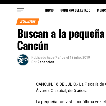
INICIO
GOBIERNO DEL ESTADO
MUNIC
ZSLIDER
Buscan a la pequeña
Cancún
Publicado
hace 7 años
el
18 julio, 2019
Por
Redaccion
CANCÚN, 18 DE JULIO.- La Fiscalía de Q
Álvarez Olazabal, de 5 años.
La pequeña fue vista por última vez e