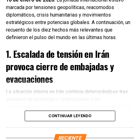
marcada por tensiones geopolíticas, reacomodos
diplomáticos, crisis humanitarias y movimientos
estratégicos entre potencias globales. A continuación, un
recuento de los diez hechos más relevantes que
definieron el pulso del mundo en las últimas horas.
1. Escalada de tensión en Irán
provoca cierre de embajadas y
evacuaciones
La situación interna en Irán continúa deteriorándose tras
semanas de protestas y restricciones a las
Recibe las noticias al instante
comunicaciones. El gobierno de Nueva Zelanda anunció el
cierre de su embajada en Teherán
y la evacuación
CONTINUAR LEYENDO
Únete al canal oficial de WhatsApp de
inmediata de su personal diplomático ante el incremento
Quinto Poder
y recibe las noticias más
de riesgos para la seguridad. Diversos países
importantes de Quintana Roo directamente
occidentales reiteraron llamados a sus ciudadanos para
RECIENTE