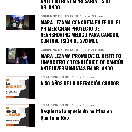
ANTE LÍDERES EMPRESARIALES DE
ORLANDO
arresto de Bobi Wine
GOBIERNO DEL ESTADO
hace 21 horas
MARA LEZAMA CONCRETA EN EE.UU. EL
Al menos siete personas murieron en enfrentamientos
PRIMER GRAN PROYECTO DE
entre manifestantes y fuerzas de seguridad luego de la
NEARSHORING MÉDICO PARA CANCÚN,
detención del líder opositor
Bobi Wine
, trasladado en
CON INVERSIÓN DE 270 MDD
helicóptero a un destino no revelado. Organizaciones
GOBIERNO DEL ESTADO
hace 21 horas
internacionales expresaron preocupación por el clima
MARA LEZAMA PROMUEVE EL DISTRITO
electoral.
FINANCIERO Y TECNOLÓGICO DE CANCÚN
ANTE INVERSIONISTAS EN ORLANDO
8. Expresidente surcoreano Yoon
EN LA OPINIÓN DE:
hace 19 horas
A 50 AÑOS DE LA OPERACIÓN CONDOR
Suk Yeol es condenado a cinco años
Un tribunal de Corea del Sur sentenció al exmandatario a
cinco años de prisión
por obstrucción de justicia
EN LA OPINIÓN DE:
hace 19 horas
Despierta la oposición política en
relacionada con la declaración de ley marcial en 2024. La
Quintana Roo
defensa anunció que apelará el fallo.