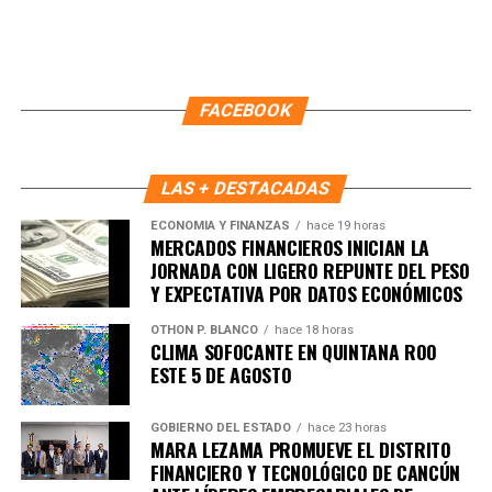
5. UE y Mercosur ultiman detalles
para firmar acuerdo histórico
Representantes de Brasil, Argentina, Paraguay y Uruguay
FACEBOOK
se reunieron con autoridades europeas para cerrar los
últimos puntos del
acuerdo comercial UE–Mercosur
,
cuya firma está prevista para mañana. El pacto es
LAS + DESTACADAS
considerado uno de los más amplios de la última década.
ECONOMÍA Y FINANZAS
hace 19 horas
MERCADOS FINANCIEROS INICIAN LA
6. Inundaciones dejan más de cien
JORNADA CON LIGERO REPUNTE DEL PESO
Y EXPECTATIVA POR DATOS ECONÓMICOS
muertos en el sur de África
OTHON P. BLANCO
hace 18 horas
CLIMA SOFOCANTE EN QUINTANA ROO
Lluvias torrenciales provocaron
inundaciones severas
ESTE 5 DE AGOSTO
en Mozambique, Sudáfrica y Zimbabue, dejando más de
100 fallecidos y miles de viviendas destruidas. Equipos
GOBIERNO DEL ESTADO
hace 23 horas
de rescate continúan trabajando en zonas incomunicadas.
MARA LEZAMA PROMUEVE EL DISTRITO
FINANCIERO Y TECNOLÓGICO DE CANCÚN
7. Uganda vive jornada violenta tras