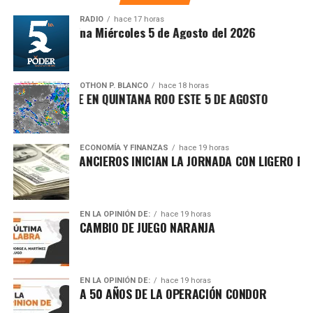
en tu teléfono.
abandonar el territorio iraní.
RADIO
hace 17 horas
Síntesis Matutina Miércoles 5 de Agosto del 2026
2. Estados Unidos pospone ataque
Unirme al canal de WhatsApp
contra Irán tras presiones
OTHON P. BLANCO
hace 18 horas
regionales
IMA SOFOCANTE EN QUINTANA ROO ESTE 5 DE AGOSTO
Fuentes diplomáticas señalaron que el presidente de
Estados Unidos decidió
aplazar una acción militar
ECONOMÍA Y FINANZAS
hace 19 horas
RCADOS FINANCIEROS INICIAN LA JORNADA CON LIGERO REPUNT
contra Irán luego de recibir presiones de Arabia Saudita,
Catar e Israel, quienes advirtieron sobre el riesgo de una
escalada regional. Washington evalúa nuevas sanciones
dirigidas a altos funcionarios iraníes.
EN LA OPINIÓN DE:
hace 19 horas
CAMBIO DE JUEGO NARANJA
3. Avanza plan internacional para la
transición política en Gaza
EN LA OPINIÓN DE:
hace 19 horas
A 50 AÑOS DE LA OPERACIÓN CONDOR
Como parte de la segunda fase del plan impulsado por