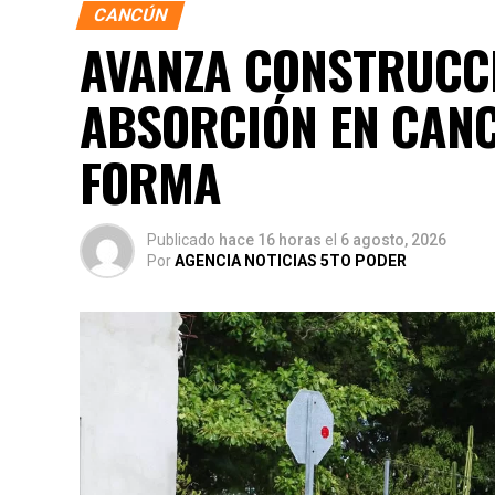
CANCÚN
AVANZA CONSTRUCCI
ABSORCIÓN EN CANC
FORMA
Publicado
hace 16 horas
el
6 agosto, 2026
Por
AGENCIA NOTICIAS 5TO PODER