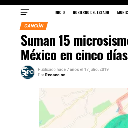
INICIO
GOBIERNO DEL ESTADO
MUNIC
CANCÚN
Suman 15 microsismo
México en cinco días
Publicado
hace 7 años
el
17 julio, 2019
Por
Redaccion