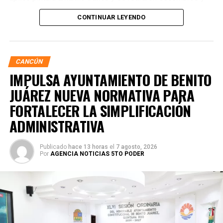
residuos vegetales acumulados en la zona. Estas
CONTINUAR LEYENDO
acciones buscan garantizar entornos escolares más
seguros y funcionales.
CANCÚN
IMPULSA AYUNTAMIENTO DE BENITO
JUÁREZ NUEVA NORMATIVA PARA
FORTALECER LA SIMPLIFICACIÓN
ADMINISTRATIVA
Publicado
hace 13 horas
el
7 agosto, 2026
Por
AGENCIA NOTICIAS 5TO PODER
Posteriormente, en la Supermanzana 238, se atendió la
solicitud de vecinos mediante el desazolve de un pozo
pluvial localizado en el cruce de la Calle 53 con Calle 112.