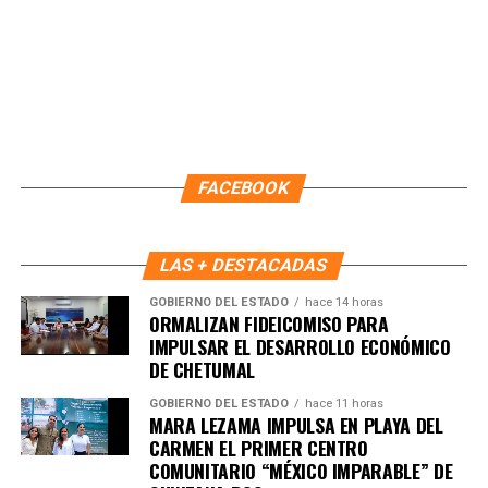
Fuente: 5to Poder Agencia de Noticias
FACEBOOK
LAS + DESTACADAS
GOBIERNO DEL ESTADO
hace 14 horas
ORMALIZAN FIDEICOMISO PARA
IMPULSAR EL DESARROLLO ECONÓMICO
DE CHETUMAL
GOBIERNO DEL ESTADO
hace 11 horas
MARA LEZAMA IMPULSA EN PLAYA DEL
Recibe las noticias al instante
CARMEN EL PRIMER CENTRO
COMUNITARIO “MÉXICO IMPARABLE” DE
Únete al canal oficial de WhatsApp de