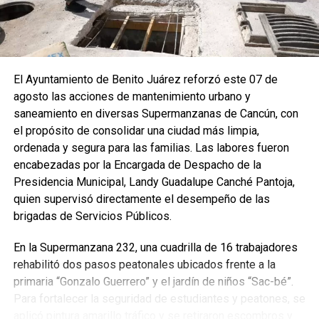
El Ayuntamiento de Benito Juárez reforzó este 07 de
agosto las acciones de mantenimiento urbano y
saneamiento en diversas Supermanzanas de Cancún, con
el propósito de consolidar una ciudad más limpia,
ordenada y segura para las familias. Las labores fueron
encabezadas por la Encargada de Despacho de la
Presidencia Municipal, Landy Guadalupe Canché Pantoja,
quien supervisó directamente el desempeño de las
brigadas de Servicios Públicos.
En la Supermanzana 232, una cuadrilla de 16 trabajadores
rehabilitó dos pasos peatonales ubicados frente a la
primaria “Gonzalo Guerrero” y el jardín de niños “Sac-bé”.
Para fortalecer la seguridad de estudiantes y peatones, se
aplicó pintura amarillo tráfico y se retiraron escombros y