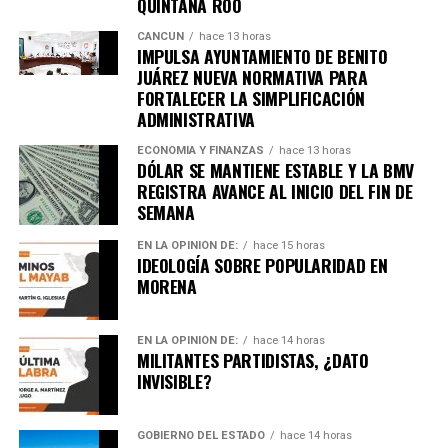
QUINTANA ROO
Quinto Poder
y recibe las noticias más
importantes de Quintana Roo directamente
CANCÚN
hace 13 horas
IMPULSA AYUNTAMIENTO DE BENITO
en tu teléfono.
JUÁREZ NUEVA NORMATIVA PARA
FORTALECER LA SIMPLIFICACIÓN
Unirme al canal de WhatsApp
ADMINISTRATIVA
ECONOMÍA Y FINANZAS
hace 13 horas
DÓLAR SE MANTIENE ESTABLE Y LA BMV
REGISTRA AVANCE AL INICIO DEL FIN DE
SEMANA
EN LA OPINIÓN DE:
hace 15 horas
IDEOLOGÍA SOBRE POPULARIDAD EN
MORENA
EN LA OPINIÓN DE:
hace 14 horas
MILITANTES PARTIDISTAS, ¿DATO
INVISIBLE?
GOBIERNO DEL ESTADO
hace 14 horas