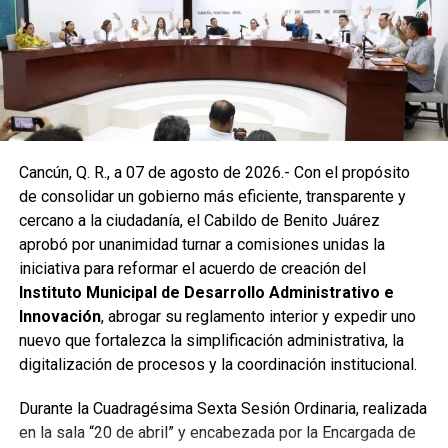
Con apoyo de una máquina perforadora y una unidad
Vactor, se liberó el captador para prevenir
encharcamientos y mejorar el flujo hidráulico, lo que fue
reconocido por la comunidad como una respuesta
oportuna del gobierno municipal.
Las labores continuaron en la Supermanzana 236, donde
Cancún, Q. R., a 07 de agosto de 2026.- Con el propósito
se reconstruyó la losa de bóveda y se instaló una nueva
de consolidar un gobierno más eficiente, transparente y
rejilla en un pozo dañado por el tránsito de vehículos
cercano a la ciudadanía, el Cabildo de Benito Juárez
pesados. De manera simultánea, se recuperó un espacio
aprobó por unanimidad turnar a comisiones unidas la
público utilizado como basurero clandestino, del cual se
iniciativa para reformar el acuerdo de creación del
han retirado aproximadamente 150 toneladas de
Instituto Municipal de Desarrollo Administrativo e
escombros, cacharros y desechos vegetales. Se estima
Innovación
, abrogar su reglamento interior y expedir uno
que el saneamiento concluirá en dos días.
nuevo que fortalezca la simplificación administrativa, la
Finalmente, las Unidades Verdes de SIRESOL Cancún
digitalización de procesos y la coordinación institucional.
reforzarán la vigilancia para evitar que el área vuelva a
Durante la Cuadragésima Sexta Sesión Ordinaria, realizada
convertirse en punto de disposición ilegal de basura. El
en la sala “20 de abril” y encabezada por la Encargada de
Ayuntamiento exhortó a la ciudadanía a reportar estas