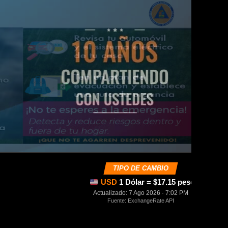
TIPO DE CAMBIO
USD
1 Dólar = $17.15 pesos mexica
Actualizado: 7 Ago 2026 · 7:02 PM
Fuente: ExchangeRate API