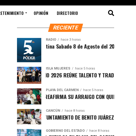
RETENIMIENTO
OPINIÓN
DIRECTORIO
RECIENTE
RADIO
hace 3 horas
Síntesis Matutina Sabado 8 de Agosto del 2026
ISLA MUJERES
hace 5 horas
CEVICHE ISLEÑO 2026 REÚNE TALENTO Y TRADICIÓN EN ISLA M
PLAYA DEL CARMEN
hace 5 horas
RAFA MARÍN REAFIRMA SU ARRAIGO CON QUINTANA ROO Y LL
CANCÚN
hace 8 horas
FORTALECE AYUNTAMIENTO DE BENITO JUÁREZ ACCIONES INTE
GOBIERNO DEL ESTADO
hace 8 horas