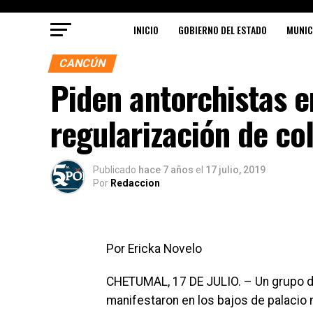
INICIO
GOBIERNO DEL ESTADO
MUNIC
CANCÚN
Piden antorchistas 
regularización de co
Publicado
hace 7 años
el
17 julio, 2019
Por
Redaccion
Por Ericka Novelo
CHETUMAL, 17 DE JULIO. – Un grupo d
manifestaron en los bajos de palacio