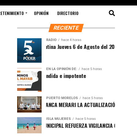
RETENIMIENTO
OPINIÓN
DIRECTORIO
RECIENTE
RADIO
hace 4 horas
Síntesis Matutina Jueves 6 de Agosto del 2026
EN LA OPINIÓN DE:
hace 5 horas
Sociedad ofendida e impotente
PUERTO MORELOS
hace 5 horas
PRESENTA BLANCA MERARI LA ACTUALIZACIÓN DEL ATLAS DE
ISLA MUJERES
hace 5 horas
GOBIERNO MUNICIPAL REFUERZA VIGILANCIA CON GUARDAVI