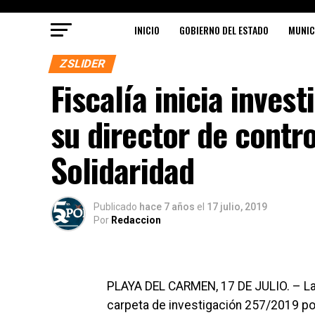
INICIO
GOBIERNO DEL ESTADO
MUNIC
ZSLIDER
Fiscalía inicia inves
su director de contr
Solidaridad
Publicado
hace 7 años
el
17 julio, 2019
Por
Redaccion
PLAYA DEL CARMEN, 17 DE JULIO. – La F
carpeta de investigación 257/2019 po