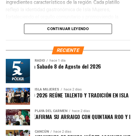
ingredientes característicos de la región. Cada platillo
reflejó la identidad gastronómica de Isla Mujeres,
fortaleciendo el orgullo comunitario y promoviendo la
preservación de las tradiciones culinarias que han dado
CONTINUAR LEYENDO
prestigio al destino.
RECIENTE
RADIO
hace 1 día
ntesis Matutina Sabado 8 de Agosto del 2026
ISLA MUJERES
hace 2 días
VICHE ISLEÑO 2026 REÚNE TALENTO Y TRADICIÓN EN ISLA MUJE
PLAYA DEL CARMEN
hace 2 días
AFA MARÍN REAFIRMA SU ARRAIGO CON QUINTANA ROO Y LLAMA
El jurado reconoció el talento de las y los participantes,
CANCÚN
hace 2 días
otorgando el primer lugar a Pablo Enrique Castillo, quien