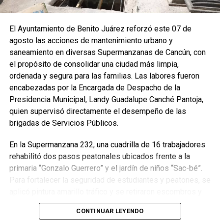
El Ayuntamiento de Benito Juárez reforzó este 07 de
agosto las acciones de mantenimiento urbano y
saneamiento en diversas Supermanzanas de Cancún, con
el propósito de consolidar una ciudad más limpia,
ordenada y segura para las familias. Las labores fueron
encabezadas por la Encargada de Despacho de la
Presidencia Municipal, Landy Guadalupe Canché Pantoja,
quien supervisó directamente el desempeño de las
brigadas de Servicios Públicos.
En la Supermanzana 232, una cuadrilla de 16 trabajadores
rehabilitó dos pasos peatonales ubicados frente a la
primaria “Gonzalo Guerrero” y el jardín de niños “Sac-bé”.
Para fortalecer la seguridad de estudiantes y peatones, se
aplicó pintura amarillo tráfico y se retiraron escombros y
residuos vegetales acumulados en la zona. Estas
CONTINUAR LEYENDO
acciones buscan garantizar entornos escolares más