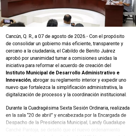
encharcamientos y mejorar el flujo hidráulico, lo que fue
reconocido por la comunidad como una respuesta
oportuna del gobierno municipal.
Las labores continuaron en la Supermanzana 236, donde
Cancún, Q. R., a 07 de agosto de 2026.- Con el propósito
se reconstruyó la losa de bóveda y se instaló una nueva
de consolidar un gobierno más eficiente, transparente y
rejilla en un pozo dañado por el tránsito de vehículos
cercano a la ciudadanía, el Cabildo de Benito Juárez
pesados. De manera simultánea, se recuperó un espacio
aprobó por unanimidad turnar a comisiones unidas la
público utilizado como basurero clandestino, del cual se
iniciativa para reformar el acuerdo de creación del
han retirado aproximadamente 150 toneladas de
Instituto Municipal de Desarrollo Administrativo e
escombros, cacharros y desechos vegetales. Se estima
Innovación
, abrogar su reglamento interior y expedir uno
que el saneamiento concluirá en dos días.
nuevo que fortalezca la simplificación administrativa, la
Finalmente, las Unidades Verdes de SIRESOL Cancún
digitalización de procesos y la coordinación institucional.
reforzarán la vigilancia para evitar que el área vuelva a
Durante la Cuadragésima Sexta Sesión Ordinaria, realizada
convertirse en punto de disposición ilegal de basura. El
en la sala “20 de abril” y encabezada por la Encargada de
Ayuntamiento exhortó a la ciudadanía a reportar estas
Despacho de la Presidencia Municipal, Landy Guadalupe
prácticas y sumarse al esfuerzo colectivo para mantener
Canché Pantoja, se detalló que el nuevo ordenamiento
un Cancún limpio y con prosperidad compartida.