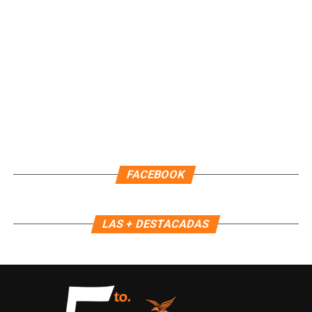
regidora, Landy Guadalupe Canché Pantoja, garantizando la
continuidad administrativa del Ayuntamiento.
Fuente: 5to Poder Agencia de Noticias
FACEBOOK
LAS + DESTACADAS