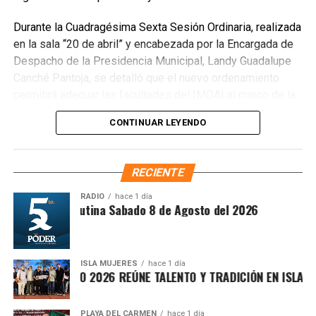
reforzarán la vigilancia para evitar que el área vuelva a
Durante la Cuadragésima Sexta Sesión Ordinaria, realizada
convertirse en punto de disposición ilegal de basura. El
en la sala “20 de abril” y encabezada por la Encargada de
Ayuntamiento exhortó a la ciudadanía a reportar estas
Despacho de la Presidencia Municipal, Landy Guadalupe
prácticas y sumarse al esfuerzo colectivo para mantener
Canché Pantoja, se detalló que el nuevo ordenamiento
un Cancún limpio y con prosperidad compartida.
permitirá adecuar las facultades del IMDAI al marco de la
Fuente: 5to Poder Agencia de Noticias
Ley Nacional para Eliminar Trámites Burocráticos
,
CONTINUAR LEYENDO
mediante la instauración de la Autoridad Municipal de
Simplificación y Digitalización. Con ello, se busca agilizar
trámites, reducir cargas administrativas y mejorar la
RECIENTE
atención ciudadana.
RADIO
hace 1 día
Síntesis Matutina Sabado 8 de Agosto del 2026
ISLA MUJERES
hace 1 día
EVICHE ISLEÑO 2026 REÚNE TALENTO Y TRADICIÓN EN ISLA MUJ
PLAYA DEL CARMEN
hace 1 día