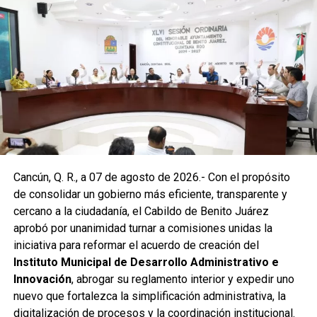
Posteriormente, en la Supermanzana 238, se atendió la
solicitud de vecinos mediante el desazolve de un pozo
pluvial localizado en el cruce de la Calle 53 con Calle 112.
Con apoyo de una máquina perforadora y una unidad
Vactor, se liberó el captador para prevenir
encharcamientos y mejorar el flujo hidráulico, lo que fue
reconocido por la comunidad como una respuesta
oportuna del gobierno municipal.
Las labores continuaron en la Supermanzana 236, donde
Cancún, Q. R., a 07 de agosto de 2026.- Con el propósito
se reconstruyó la losa de bóveda y se instaló una nueva
de consolidar un gobierno más eficiente, transparente y
rejilla en un pozo dañado por el tránsito de vehículos
cercano a la ciudadanía, el Cabildo de Benito Juárez
pesados. De manera simultánea, se recuperó un espacio
aprobó por unanimidad turnar a comisiones unidas la
público utilizado como basurero clandestino, del cual se
iniciativa para reformar el acuerdo de creación del
han retirado aproximadamente 150 toneladas de
Instituto Municipal de Desarrollo Administrativo e
escombros, cacharros y desechos vegetales. Se estima
Innovación
, abrogar su reglamento interior y expedir uno
que el saneamiento concluirá en dos días.
nuevo que fortalezca la simplificación administrativa, la
Finalmente, las Unidades Verdes de SIRESOL Cancún
digitalización de procesos y la coordinación institucional.