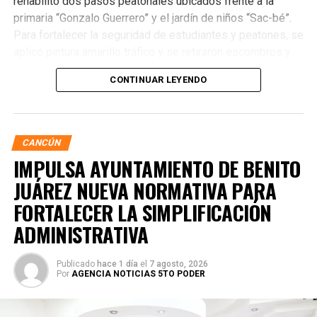
rehabilitó dos pasos peatonales ubicados frente a la
primaria “Gonzalo Guerrero” y el jardín de niños “Sac-bé”.
Para fortalecer la seguridad de estudiantes y peatones, se
aplicó pintura amarillo tráfico y se retiraron escombros y
residuos vegetales acumulados en la zona. Estas
CONTINUAR LEYENDO
acciones buscan garantizar entornos escolares más
seguros y funcionales.
CANCÚN
IMPULSA AYUNTAMIENTO DE BENITO
JUÁREZ NUEVA NORMATIVA PARA
FORTALECER LA SIMPLIFICACIÓN
ADMINISTRATIVA
Publicado
hace 1 día
el
7 agosto, 2026
Por
AGENCIA NOTICIAS 5TO PODER