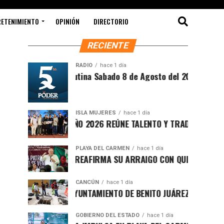
RETENIMIENTO
OPINIÓN
DIRECTORIO
RECIENTE
RADIO
hace 1 día
Síntesis Matutina Sabado 8 de Agosto del 2026
ISLA MUJERES
hace 1 día
CEVICHE ISLEÑO 2026 REÚNE TALENTO Y TRADICIÓN EN ISLA M
PLAYA DEL CARMEN
hace 1 día
RAFA MARÍN REAFIRMA SU ARRAIGO CON QUINTANA ROO Y LL
CANCÚN
hace 1 día
FORTALECE AYUNTAMIENTO DE BENITO JUÁREZ ACCIONES INT
GOBIERNO DEL ESTADO
hace 1 día