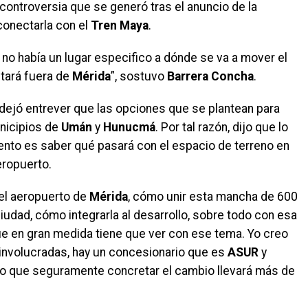
 controversia que se generó tras el anuncio de la
conectarla con el
Tren Maya
.
 no había un lugar especifico a dónde se va a mover el
stará fuera de
Mérida
”, sostuvo
Barrera Concha
.
l dejó entrever que las opciones que se plantean para
unicipios de
Umán
y
Hunucmá
. Por tal razón, dijo que lo
ento es saber qué pasará con el espacio de terreno en
eropuerto.
el aeropuerto de
Mérida
, cómo unir esta mancha de 600
udad, cómo integrarla al desarrollo, sobre todo con esa
que en gran medida tiene que ver con ese tema. Yo creo
 involucradas, hay un concesionario que es
ASUR
y
 lo que seguramente concretar el cambio llevará más de