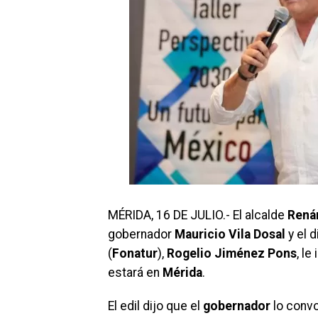
MÉRIDA, 16 DE JULIO.- El alcalde
Rená
gobernador
Mauricio Vila Dosal
y el 
(
Fonatur
),
Rogelio Jiménez Pons
, l
estará en
Mérida
.
El edil dijo que el
gobernador
lo convo