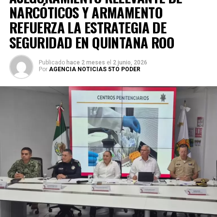
NARCÓTICOS Y ARMAMENTO
REFUERZA LA ESTRATEGIA DE
SEGURIDAD EN QUINTANA ROO
Publicado
hace 2 meses
el
2 junio, 2026
Por
AGENCIA NOTICIAS 5TO PODER
La coordinación tecnológica del C5 y el despliegue
operativo en campo permitieron la recuperación de
105
vehículos
relacionados con reportes de robo o probables
hechos delictivos. Además, se realizaron
24 mil 622
revisiones preventivas
a personas y unidades
vehiculares, reforzando la vigilancia en zonas estratégicas
y puntos de alta movilidad.