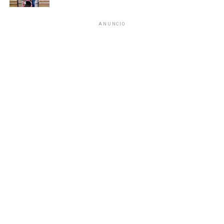
fortalecer la seguridad, la cooperación interinstitucional y
la construcción de la paz en Quintana Roo.
Recibe las noticias al instante
ANUNCIO
Fuente: 5to Poder Agencia de Noticias
Únete al canal oficial de WhatsApp de
Quinto Poder
y recibe las noticias más
importantes de Quintana Roo directamente
en tu teléfono.
Unirme al canal de WhatsApp