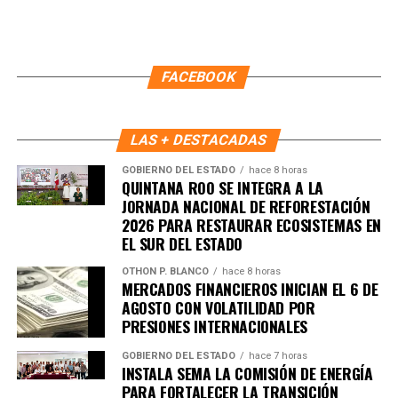
Recibe las noticias al instante
Únete al canal oficial de WhatsApp de
Quinto Poder
y recibe las noticias más
FACEBOOK
importantes de Quintana Roo directamente
en tu teléfono.
LAS + DESTACADAS
Unirme al canal de WhatsApp
GOBIERNO DEL ESTADO
hace 8 horas
QUINTANA ROO SE INTEGRA A LA
JORNADA NACIONAL DE REFORESTACIÓN
2026 PARA RESTAURAR ECOSISTEMAS EN
EL SUR DEL ESTADO
OTHON P. BLANCO
hace 8 horas
MERCADOS FINANCIEROS INICIAN EL 6 DE
AGOSTO CON VOLATILIDAD POR
PRESIONES INTERNACIONALES
GOBIERNO DEL ESTADO
hace 7 horas
INSTALA SEMA LA COMISIÓN DE ENERGÍA
PARA FORTALECER LA TRANSICIÓN