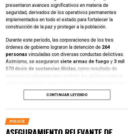
presentaron avances significativos en materia de
seguridad, derivados de los operativos permanentes
implementados en todo el estado para fortalecer la
construcción de la paz y proteger a la población.
Durante este periodo, las corporaciones de los tres
órdenes de gobierno lograron la detención de
264
personas
vinculadas con diversas conductas delictivas.
Asimismo, se aseguraron
siete armas de fuego
y
3 mil
570 dosis de sustancias ilícitas
, como resultado de
acciones focalizadas para combatir los delitos contra la
salud y desarticular estructuras criminales que operan en
distintos municipios.
CONTINUAR LEYENDO
POLICÍA
ASEGURAMIENTO RELEVANTE DE