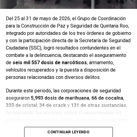
Del 25 al 31 de mayo de 2026, el Grupo de Coordinación
para la Construcción de Paz y Seguridad de Quintana Roo,
integrado por autoridades de los tres órdenes de gobierno
y con la participación directa de la Secretaría de Seguridad
Ciudadana (SSC), logró resultados contundentes en el
combate a la delincuencia, destacando el aseguramiento
de
seis mil 557 dosis de narcóticos
, armamento,
Entre las acciones destacadas se encuentran detenciones
vehículos recuperados y la puesta a disposición de
relevantes en
Benito Juárez, Lázaro Cárdenas y Tulum
,
personas relacionadas con diversos delitos.
donde autoridades federales y estatales aseguraron
narcóticos, vehículos y cumplimentaron órdenes de
Durante este periodo, las corporaciones de seguridad
aprehensión contra personas presuntamente vinculadas
aseguraron
5,993 dosis de marihuana
,
66 de cocaína
,
con delitos de alto impacto.
333 de cristal
,
34 de crack
y
131 de otras sustancias
,
fortaleciendo las acciones contra el narcomenudeo en
Con estos resultados, la Mesa de Paz Quintana Roo y la
distintos municipios del estado. Asimismo, se incautaron
SSC reiteran su compromiso de mantener operativos
seis armas cortas
, una réplica,
cuatro armas blancas
,
constantes, fortalecer la coordinación interinstitucional y
CONTINUAR LEYENDO
siete cargadores y
130 cartuchos
, lo que representa un