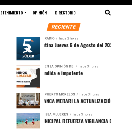
RETENIMIENTO
OPINIÓN
DIRECTORIO
RECIENTE
RADIO
hace 2 horas
Síntesis Matutina Jueves 6 de Agosto del 2026
EN LA OPINIÓN DE:
hace 3 horas
Sociedad ofendida e impotente
PUERTO MORELOS
hace 3 horas
PRESENTA BLANCA MERARI LA ACTUALIZACIÓN DEL ATLAS DE P
ISLA MUJERES
hace 3 horas
GOBIERNO MUNICIPAL REFUERZA VIGILANCIA CON GUARDAVIDA