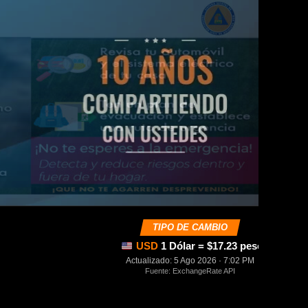
TIPO DE CAMBIO
USD
1 Dólar = $17.23 pesos mexica
Actualizado: 5 Ago 2026 · 7:02 PM
Fuente: ExchangeRate API