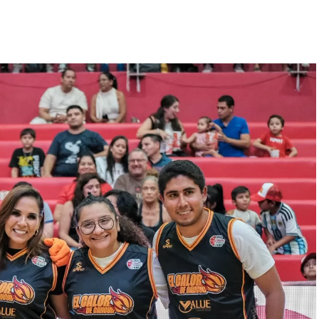
el Bienestar y Desarrollo
, impulsado por la
nstituciones coincidieron en que la educación y el
antizar que las y los jóvenes cuenten con
o físico, emocional y social.
el deporte sea una prioridad dentro de la vida
ativas que permitan a las y los alumnos acceder a
uctura adecuada para su práctica. Añadió que se
plementarse y qué recursos se requieren para su
te primer recorrido marca el inicio de una ruta de