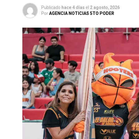
Publicado
hace 4 días
el
2 agosto, 2026
Por
AGENCIA NOTICIAS 5TO PODER
En concordancia con el
Nuevo Acuerdo por 
gobernadora Mara Lezama Espinosa, ambas i
deporte deben caminar de la mano para gar
herramientas que fortalezcan su crecimient
Arzate Hop destacó que el objetivo es que 
estudiantil, por lo que se proyectan altern
diversas disciplinas, así como a infraestr
trabaja en definir qué deportes pueden im
operación.
Por su parte, Silvia Mendoza subrayó que es