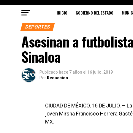
INICIO
GOBIERNO DEL ESTADO
MUNIC
DEPORTES
Asesinan a futbolist
Sinaloa
Publicado
hace 7 años
el
16 julio, 2019
Por
Redaccion
CIUDAD DE MÉXICO, 16 DE JULIO. – La 
joven Mirsha Francisco Herrera Gasté
MX.