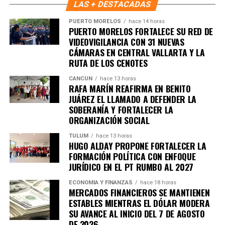
LAS + DESTACADAS
Fuente: 5to Poder Agencia de Noticias
PUERTO MORELOS
hace 14 horas
PUERTO MORELOS FORTALECE SU RED DE
VIDEOVIGILANCIA CON 31 NUEVAS
CÁMARAS EN CENTRAL VALLARTA Y LA
RUTA DE LOS CENOTES
CANCÚN
hace 13 horas
RAFA MARÍN REAFIRMA EN BENITO
JUÁREZ EL LLAMADO A DEFENDER LA
SOBERANÍA Y FORTALECER LA
ORGANIZACIÓN SOCIAL
TULUM
hace 13 horas
HUGO ALDAY PROPONE FORTALECER LA
FORMACIÓN POLÍTICA CON ENFOQUE
JURÍDICO EN EL PT RUMBO AL 2027
ECONOMÍA Y FINANZAS
hace 18 horas
MERCADOS FINANCIEROS SE MANTIENEN
ESTABLES MIENTRAS EL DÓLAR MODERA
Recibe las noticias al instante
SU AVANCE AL INICIO DEL 7 DE AGOSTO
DE 2026