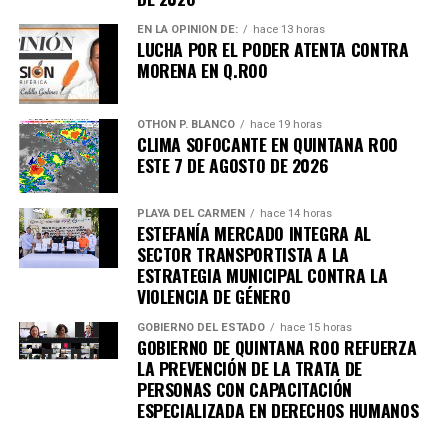
Únete al canal oficial de WhatsApp de
Quinto Poder
y recibe las noticias más
EN LA OPINIÓN DE:
hace 13 horas
LUCHA POR EL PODER ATENTA CONTRA
importantes de Quintana Roo directamente
MORENA EN Q.ROO
en tu teléfono.
OTHON P. BLANCO
hace 19 horas
Unirme al canal de WhatsApp
CLIMA SOFOCANTE EN QUINTANA ROO
ESTE 7 DE AGOSTO DE 2026
PLAYA DEL CARMEN
hace 14 horas
ESTEFANÍA MERCADO INTEGRA AL
SECTOR TRANSPORTISTA A LA
ESTRATEGIA MUNICIPAL CONTRA LA
VIOLENCIA DE GÉNERO
GOBIERNO DEL ESTADO
hace 15 horas
GOBIERNO DE QUINTANA ROO REFUERZA
LA PREVENCIÓN DE LA TRATA DE
PERSONAS CON CAPACITACIÓN
ESPECIALIZADA EN DERECHOS HUMANOS