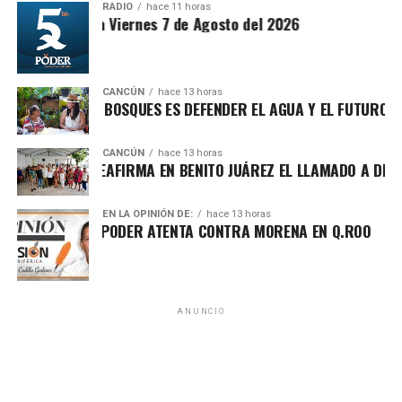
RADIO
hace 11 horas
ntesis Matutina Viernes 7 de Agosto del 2026
CANCÚN
hace 13 horas
OTEGER LOS BOSQUES ES DEFENDER EL AGUA Y EL FUTURO DE M
CANCÚN
hace 13 horas
FA MARÍN REAFIRMA EN BENITO JUÁREZ EL LLAMADO A DEFEND
EN LA OPINIÓN DE:
hace 13 horas
Asimismo, explicó que la gira informativa responde al
CHA POR EL PODER ATENTA CONTRA MORENA EN Q.ROO
llamado de fortalecer la defensa de la soberanía nacional
frente a expresiones que, dijo, promueven posturas
intervencionistas hacia México. Reiteró su respaldo a la
postura de la presidenta Claudia Sheinbaum de mantener
ANUNCIO
relaciones de colaboración con otros países, pero sin
aceptar subordinación ni injerencias externas en las
decisiones nacionales.