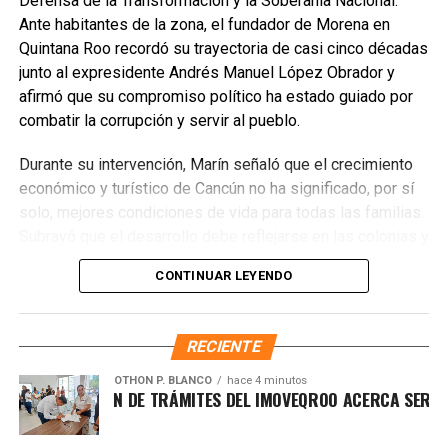
Defensa de la Transformación y la Soberanía Nacional.
plantación de 302 especies, de las cuales 261 son nativas
Ante habitantes de la zona, el fundador de Morena en
y 41 endémicas. Las acciones alcanzarán 37 Áreas
Quintana Roo recordó su trayectoria de casi cinco décadas
Naturales Protegidas y 17 Áreas Destinadas
junto al expresidente Andrés Manuel López Obrador y
Voluntariamente a la Conservación, con el objetivo de
afirmó que su compromiso político ha estado guiado por
recuperar territorios estratégicos y fortalecer la resiliencia
combatir la corrupción y servir al pueblo.
ambiental.
Durante su intervención, Marín señaló que el crecimiento
Finalmente, Marybel Villegas afirmó que reforestar es
económico y turístico de Cancún no ha significado, por sí
proteger el agua, regenerar los suelos y construir
solo, mejores condiciones de vida para todas las familias.
bienestar para las comunidades. “Defender nuestros
Subrayó que el desarrollo debe reflejarse en las colonias y
recursos naturales también significa defender nuestra
en quienes históricamente han permanecido rezagados,
CONTINUAR LEYENDO
calidad de vida”, expresó.
destacando el impacto de los programas sociales, el
incremento del salario mínimo y las inversiones federales
Fuente: 5to Poder Agencia de Noticias
realizadas en el sureste durante el gobierno de López
RECIENTE
Obrador. Enfatizó que estos avances deben consolidarse
para garantizar bienestar y justicia social.
OTHON P. BLANCO
hace 4 minutos
DERNIZACIÓN DE TRÁMITES DEL IMOVEQROO ACERCA SERVICIO