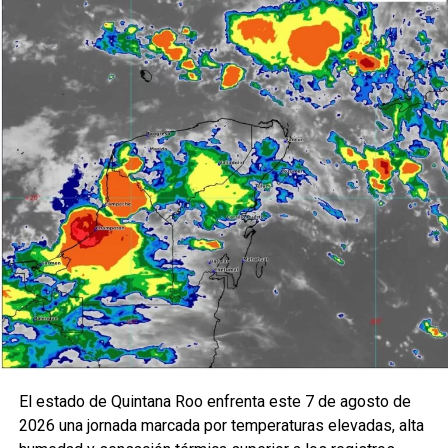
Precios y Cotizaciones (IPC) registra un avance moderado
cercano al
0.45%
, impulsado por emisoras del sector
industrial y de consumo básico. La estabilidad del
mercado refleja confianza en los datos económicos
recientes y en la expectativa de que las próximas
decisiones de política monetaria mantengan un entorno
favorable para la inversión.
Los especialistas coinciden en que la combinación de un
dólar estable, un IPC en terreno positivo y una inflación
controlada genera un panorama de relativa calma para los
inversionistas, aunque recomiendan mantenerse atentos a
los anuncios internacionales que podrían influir en el
comportamiento del peso en los próximos días.
Fuente: 5to Poder Agencia de Noticias
El estado de Quintana Roo enfrenta este 7 de agosto de
2026 una jornada marcada por temperaturas elevadas, alta