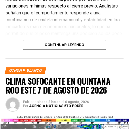
variaciones mínimas respecto al cierre previo. Analistas
señalan que el comportamiento responde a una
combinación de cautela internacional y estabilidad en los
indicadores macroeconómicos nacionales, lo que ha
permitido que el peso mantenga una posición sólida pese
a la presión externa.
CONTINUAR LEYENDO
En los bancos más importantes del país, el dólar se cotiza
de la siguiente manera:
OTHON P. BLANCO
Cotización Bancaria
— BBVA: $18.25
CLIMA SOFOCANTE EN QUINTANA
Tipo de Cambio
— Citibanamex: $18.30
ROO ESTE 7 DE AGOSTO DE 2026
Mercado Cambiario
— Banorte: $18.20
Publicado
hace 3 horas
el
6 agosto, 2026
Precio del Dólar
— Santander: $18.22
Por
AGENCIA NOTICIAS 5TO PODER
Bancos de México
— Scotiabank: $18.28
En cuanto a la
Bolsa Mexicana de Valores
, el Índice de