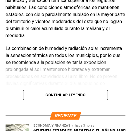
Recibe las noticias al instante
humedad y sensación térmica superior a los registros
habituales. Las condiciones atmosféricas se mantienen
Únete al canal oficial de WhatsApp de
estables, con cielo parcialmente nublado en la mayor parte
Quinto Poder
y recibe las noticias más
del territorio y vientos moderados del este que no logran
importantes de Quintana Roo directamente
disminuir el calor acumulado durante la mañana y el
en tu teléfono.
mediodía.
La combinación de humedad y radiación solar incrementa
Unirme al canal de WhatsApp
la sensación térmica en todos los municipios, por lo que
se recomienda a la población evitar la exposición
prolongada al sol, mantenerse hidratada y extremar
precauciones en actividades al aire libre. No se prevén
lluvias significativas durante el día, aunque no se
descartan chubascos aislados por la tarde en la zona sur.
CONTINUAR LEYENDO
TEMPERATURAS POR MUNICIPIO
RECIENTE
Benito Juárez
— 33°C / Sensación térmica 39°C
ECONOMÍA Y FINANZAS
hace 3 horas
Solidaridad
— 32°C / Sensación térmica 38°C
ANCIEROS SE MANTIENEN ESTABLES MIENTRAS EL DÓLAR MODERA