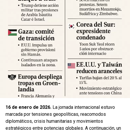
Expertos advierten sobre la posibilidad de réplicas
significativas y llaman a mantener la calma y preparar
suministros básicos. Las autoridades locales han
habilitado centros de atención para damnificados y piden a
la ciudadanía priorizar la seguridad y la cooperación con
los equipos de respuesta.
Fuente: 5to Poder Agencia de Noticias
16 de enero de 2026.
La jornada internacional estuvo
marcada por tensiones geopolíticas, reacomodos
diplomáticos, crisis humanitarias y movimientos
estratégicos entre potencias globales. A continuación, un