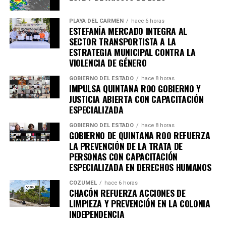
Al menos siete personas murieron en enfrentamientos
entre manifestantes y fuerzas de seguridad luego de la
PLAYA DEL CARMEN
hace 6 horas
detención del líder opositor
Bobi Wine
, trasladado en
ESTEFANÍA MERCADO INTEGRA AL
helicóptero a un destino no revelado. Organizaciones
SECTOR TRANSPORTISTA A LA
internacionales expresaron preocupación por el clima
ESTRATEGIA MUNICIPAL CONTRA LA
VIOLENCIA DE GÉNERO
electoral.
GOBIERNO DEL ESTADO
hace 8 horas
8. Expresidente surcoreano Yoon
IMPULSA QUINTANA ROO GOBIERNO Y
JUSTICIA ABIERTA CON CAPACITACIÓN
Suk Yeol es condenado a cinco años
ESPECIALIZADA
GOBIERNO DEL ESTADO
hace 8 horas
Un tribunal de Corea del Sur sentenció al exmandatario a
GOBIERNO DE QUINTANA ROO REFUERZA
cinco años de prisión
por obstrucción de justicia
LA PREVENCIÓN DE LA TRATA DE
relacionada con la declaración de ley marcial en 2024. La
PERSONAS CON CAPACITACIÓN
ESPECIALIZADA EN DERECHOS HUMANOS
defensa anunció que apelará el fallo.
COZUMEL
hace 6 horas
9. Canadá y China firman acuerdo
CHACÓN REFUERZA ACCIONES DE
LIMPIEZA Y PREVENCIÓN EN LA COLONIA
comercial clave
INDEPENDENCIA