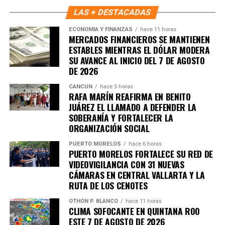
Representantes de Brasil, Argentina, Paraguay y Uruguay
LAS + DESTACADAS
se reunieron con autoridades europeas para cerrar los
ECONOMÍA Y FINANZAS
hace 11 horas
últimos puntos del
acuerdo comercial UE–Mercosur
,
MERCADOS FINANCIEROS SE MANTIENEN
cuya firma está prevista para mañana. El pacto es
ESTABLES MIENTRAS EL DÓLAR MODERA
considerado uno de los más amplios de la última década.
SU AVANCE AL INICIO DEL 7 DE AGOSTO
DE 2026
6. Inundaciones dejan más de cien
CANCÚN
hace 5 horas
RAFA MARÍN REAFIRMA EN BENITO
muertos en el sur de África
JUÁREZ EL LLAMADO A DEFENDER LA
SOBERANÍA Y FORTALECER LA
Lluvias torrenciales provocaron
inundaciones severas
ORGANIZACIÓN SOCIAL
en Mozambique, Sudáfrica y Zimbabue, dejando más de
PUERTO MORELOS
hace 6 horas
100 fallecidos y miles de viviendas destruidas. Equipos
PUERTO MORELOS FORTALECE SU RED DE
de rescate continúan trabajando en zonas incomunicadas.
VIDEOVIGILANCIA CON 31 NUEVAS
CÁMARAS EN CENTRAL VALLARTA Y LA
7. Uganda vive jornada violenta tras
RUTA DE LOS CENOTES
arresto de Bobi Wine
OTHON P. BLANCO
hace 11 horas
CLIMA SOFOCANTE EN QUINTANA ROO
ESTE 7 DE AGOSTO DE 2026