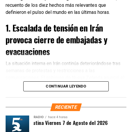
recuento de los diez hechos más relevantes que
definieron el pulso del mundo en las últimas horas.
1. Escalada de tensión en Irán
provoca cierre de embajadas y
evacuaciones
La situación interna en Irán continúa deteriorándose tras
semanas de protestas y restricciones a las
Recibe las noticias al instante
comunicaciones. El gobierno de Nueva Zelanda anunció el
cierre de su embajada en Teherán
y la evacuación
CONTINUAR LEYENDO
Únete al canal oficial de WhatsApp de
inmediata de su personal diplomático ante el incremento
Quinto Poder
y recibe las noticias más
de riesgos para la seguridad. Diversos países
importantes de Quintana Roo directamente
occidentales reiteraron llamados a sus ciudadanos para
RECIENTE
en tu teléfono.
abandonar el territorio iraní.
RADIO
hace 4 horas
Sintesis Matutina Viernes 7 de Agosto del 2026
2. Estados Unidos pospone ataque
Unirme al canal de WhatsApp