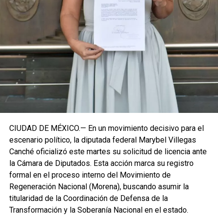
Roo busca garantizar la cohesión de las estructuras de
izquierda de cara a los próximos retos políticos. El relevo
institucional se procesará conforme a los tiempos legales
establecidos, manteniendo la continuidad de la
representación parlamentaria del estado.
Fuente: 5to Poder Agencia de Noticias
CIUDAD DE MÉXICO.— En un movimiento decisivo para el
escenario político, la diputada federal Marybel Villegas
Canché oficializó este martes su solicitud de licencia ante
la Cámara de Diputados. Esta acción marca su registro
formal en el proceso interno del Movimiento de
Regeneración Nacional (Morena), buscando asumir la
titularidad de la Coordinación de Defensa de la
Transformación y la Soberanía Nacional en el estado.